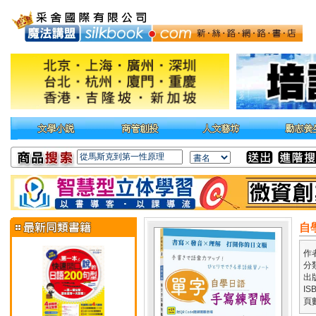
自
作
分
出
IS
頁