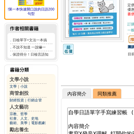
定
!第一本快速開口說的日語200
優
句型
書
訂
一般
．
日檢單字+文法一本搞
團購
．
不說不知道 一說嚇一
目
．
保證得分！日檢言語知
文學小說
文學
｜
小說
商管創投
內容簡介
同類推薦
財經投資
｜
行銷企管
人文藝坊
宗教、哲學
社會、人文、史地
藝術、美學
｜
電影戲劇
勵志養生