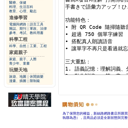
醫療、保健
料理、生活百科
教育、心理、勵志
進修學習
電腦與網路
｜
語言工具
雜誌、期刊
｜
軍政、法律
參考、考試、教科用書
科學工程
科學、自然
｜
工業、工程
家庭親子
家庭、親子、人際
青少年、童書
玩樂天地
旅遊、地圖
｜
休閒娛樂
漫畫、插圖
｜
限制級
為了保障您的權益，新絲路網路書店所購買
執聯為憑），且商品必須是全新狀態與完整