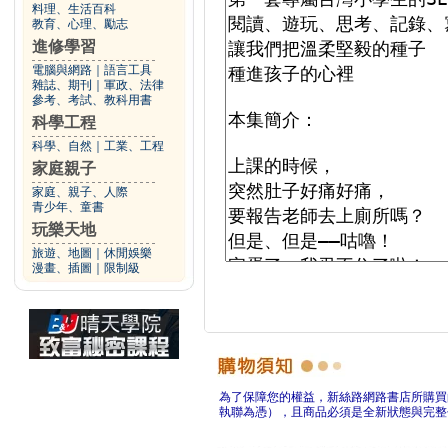
料理、生活百科
教育、心理、勵志
進修學習
電腦與網路
｜
語言工具
雜誌、期刊
｜
軍政、法律
參考、考試、教科用書
科學工程
科學、自然
｜
工業、工程
家庭親子
家庭、親子、人際
青少年、童書
玩樂天地
旅遊、地圖
｜
休閒娛樂
漫畫、插圖
｜
限制級
為了保障您的權益，新絲路網路書店所購買
執聯為憑），且商品必須是全新狀態與完整