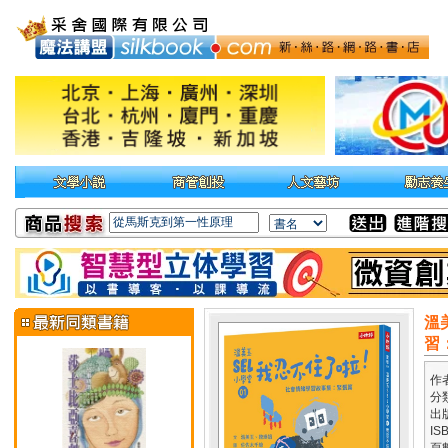
溫
習
作
分
出
IS