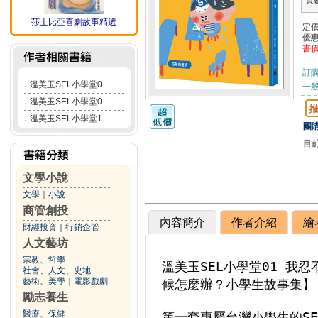
頁
莎士比亞喜劇故事精選
定
優
書
訂
．
溫美玉SEL小學堂0
一般
．
溫美玉SEL小學堂0
．
溫美玉SEL小學堂1
團購
目
文學小說
文學
｜
小說
商管創投
內容簡介
作者介紹
繪
財經投資
｜
行銷企管
人文藝坊
宗教、哲學
社會、人文、史地
藝術、美學
｜
電影戲劇
勵志養生
醫療、保健