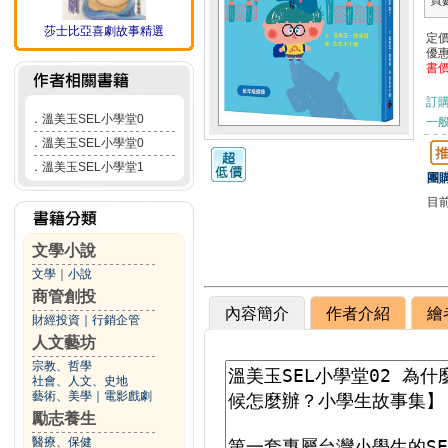
頁
莎士比亞喜劇故事精選
定
優
書
訂
．
溫美玉SEL小學堂0
一般
．
溫美玉SEL小學堂0
．
溫美玉SEL小學堂1
團購
目
文學小說
文學
｜
小說
商管創投
內容簡介
作者介紹
繪
財經投資
｜
行銷企管
人文藝坊
宗教、哲學
社會、人文、史地
藝術、美學
｜
電影戲劇
勵志養生
醫療、保健