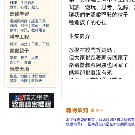
料理、生活百科
教育、心理、勵志
進修學習
電腦與網路
｜
語言工具
雜誌、期刊
｜
軍政、法律
參考、考試、教科用書
科學工程
科學、自然
｜
工業、工程
家庭親子
家庭、親子、人際
青少年、童書
玩樂天地
旅遊、地圖
｜
休閒娛樂
漫畫、插圖
｜
限制級
為了保障您的權益，新絲路網路書店所購買
執聯為憑），且商品必須是全新狀態與完整