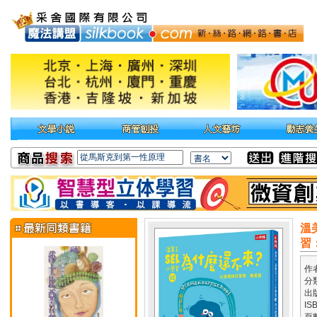
溫
習
作
分
出
IS