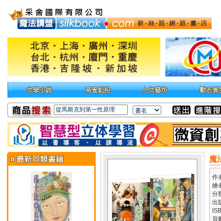
魔
作
繪
分
出
IS
頁