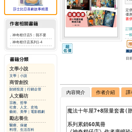
莎士比亞喜劇故事精選
定
優
書
訂
一般
．
神奇柑仔店5：我不要
．
神奇柑仔店系列1-4
團購
目
文學小說
文學
｜
小說
商管創投
財經投資
｜
行銷企管
內容簡介
作者介紹
譯
人文藝坊
宗教、哲學
社會、人文、史地
藝術、美學
｜
電影戲劇
勵志養生
醫療、保健
料理、生活百科