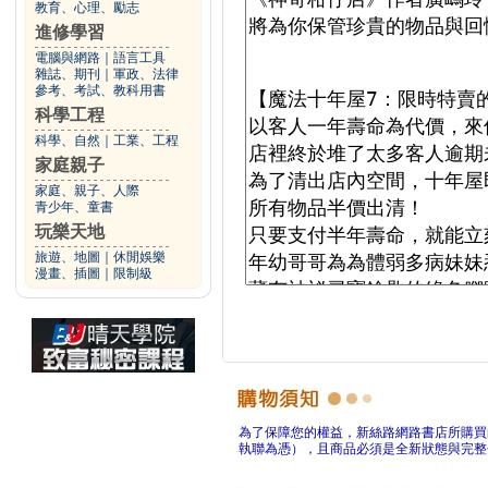
教育、心理、勵志
進修學習
電腦與網路
｜
語言工具
雜誌、期刊
｜
軍政、法律
參考、考試、教科用書
科學工程
科學、自然
｜
工業、工程
家庭親子
家庭、親子、人際
青少年、童書
玩樂天地
旅遊、地圖
｜
休閒娛樂
漫畫、插圖
｜
限制級
為了保障您的權益，新絲路網路書店所購買
執聯為憑），且商品必須是全新狀態與完整