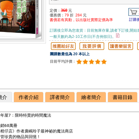
360
定價：
元
優惠價：
79
折
284
元
訂購
書價若有異動，以出版社實際定價為準
訂購後立即為您進貨：目前無庫存量,讀者下訂後,開始
一般天數約為2-10工作日(不含例假日)。
團購數最低為 20 本以上
目前平均評價：
簡介
作者介紹
譯者簡介
繪者簡介
書籍目錄