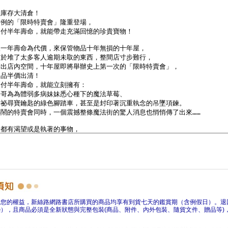
障您的權益，新絲路網路書店所購買的商品均享有到貨七天的鑑賞期（含例假日）。退
），且商品必須是全新狀態與完整包裝(商品、附件、內外包裝、隨貨文件、贈品等)