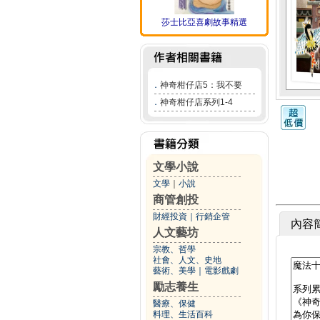
莎士比亞喜劇故事精選
．
神奇柑仔店5：我不要
．
神奇柑仔店系列1-4
文學小說
文學
｜
小說
商管創投
財經投資
｜
行銷企管
內容
人文藝坊
宗教、哲學
社會、人文、史地
藝術、美學
｜
電影戲劇
勵志養生
醫療、保健
料理、生活百科