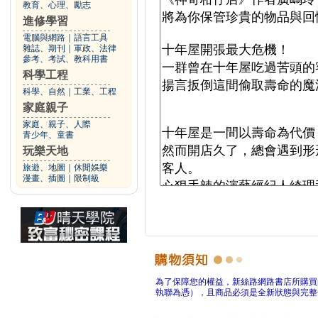
教育、心理、勵志
進修學習
電腦與網路
｜
語言工具
雜誌、期刊
｜
軍政、法律
參考、考試、教科用書
科學工程
科學、自然
｜
工業、工程
家庭親子
家庭、親子、人際
青少年、童書
玩樂天地
旅遊、地圖
｜
休閒娛樂
漫畫、插圖
｜
限制級
為了保障您的權益，新絲路網路書店所購買
執聯為憑），且商品必須是全新狀態與完整