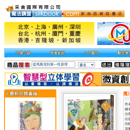
魔
作
繪
分
出
IS
頁