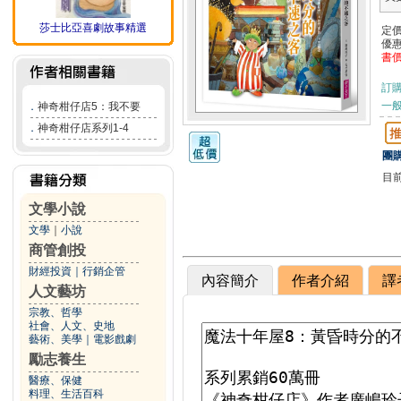
莎士比亞喜劇故事精選
定
優
書
訂
一般
．
神奇柑仔店5：我不要
．
神奇柑仔店系列1-4
團購
目
文學小說
文學
｜
小說
商管創投
財經投資
｜
行銷企管
內容簡介
作者介紹
譯
人文藝坊
宗教、哲學
社會、人文、史地
藝術、美學
｜
電影戲劇
勵志養生
醫療、保健
料理、生活百科