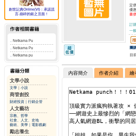
定
創世記典Online(ⅤI)：承諾謊
優
言‧崩碎的銀之丑面！
書
訂
一般
．
Netkama Pu
團購
．
Netkama Pu
目
．
Netkama pu
內容簡介
作者介紹
繪
文學小說
文學
｜
小說
商管創投
財經投資
｜
行銷企管
人文藝坊
宗教、哲學
社會、人文、史地
藝術、美學
｜
電影戲劇
勵志養生