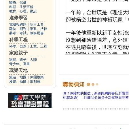
醫療、保健
料理、生活百科
教育、心理、勵志
進修學習
電腦與網路
｜
語言工具
雜誌、期刊
｜
軍政、法律
參考、考試、教科用書
科學工程
科學、自然
｜
工業、工程
家庭親子
家庭、親子、人際
青少年、童書
玩樂天地
旅遊、地圖
｜
休閒娛樂
漫畫、插圖
｜
限制級
為了保障您的權益，新絲路網路書店所購買
執聯為憑），且商品必須是全新狀態與完整