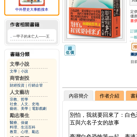
頁
中外歷史大事酷搜本
定
優
書
訂
．
一甲子的未亡人——王
一般
團購
目
文學小說
文學
｜
小說
商管創投
財經投資
｜
行銷企管
人文藝坊
內容簡介
作者介紹
書
宗教、哲學
社會、人文、史地
藝術、美學
｜
電影戲劇
勵志養生
醫療、保健
料理、生活百科
教育、心理、勵志