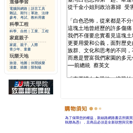
進修學習
電腦與網路
｜
語言工具
雜誌、期刊
｜
軍政、法律
參考、考試、教科用書
科學工程
科學、自然
｜
工業、工程
家庭親子
家庭、親子、人際
青少年、童書
玩樂天地
旅遊、地圖
｜
休閒娛樂
漫畫、插圖
｜
限制級
為了保障您的權益，新絲路網路書店所購買
執聯為憑），且商品必須是全新狀態與完整