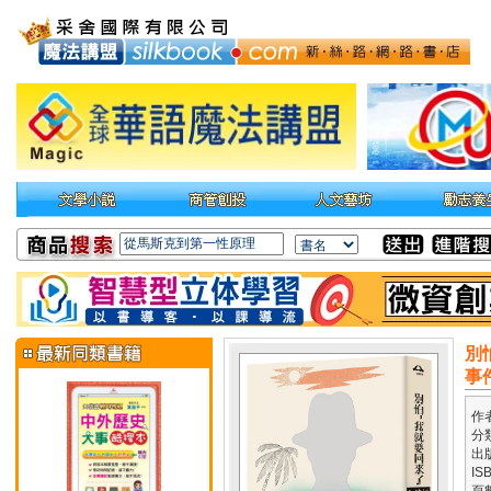
別
事
作
分
出
IS