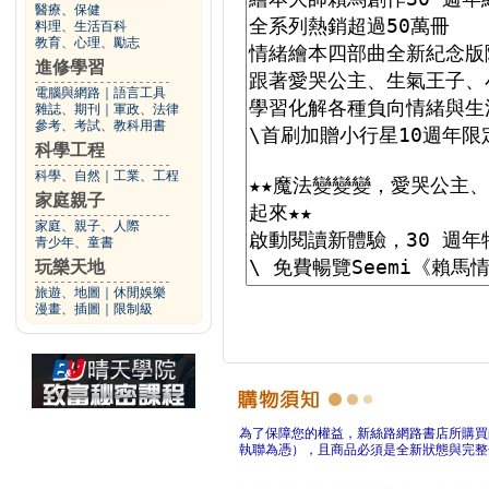
醫療、保健
料理、生活百科
教育、心理、勵志
進修學習
電腦與網路
｜
語言工具
雜誌、期刊
｜
軍政、法律
參考、考試、教科用書
科學工程
科學、自然
｜
工業、工程
家庭親子
家庭、親子、人際
青少年、童書
玩樂天地
旅遊、地圖
｜
休閒娛樂
漫畫、插圖
｜
限制級
為了保障您的權益，新絲路網路書店所購買
執聯為憑），且商品必須是全新狀態與完整