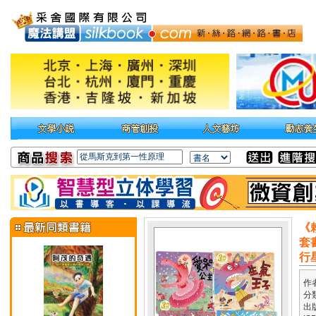
《
套
行
作
分
出