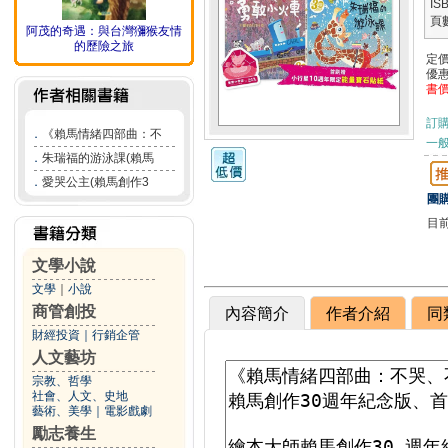
IS
頁
阿茂的奇遇：與台灣獼猴友情
的歷險之旅
定
優
書
訂
．
《賴馬情緒四部曲：不
一般
．
朱瑞福的游泳課(賴馬
．
愛哭公主(賴馬創作3
團購
目
文學小說
文學
｜
小說
商管創投
內容簡介
作者介紹
同
財經投資
｜
行銷企管
人文藝坊
宗教、哲學
社會、人文、史地
藝術、美學
｜
電影戲劇
勵志養生