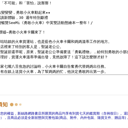
障您的權益，新絲路網路書店所購買的商品均享有到貨七天的鑑賞期（含例假日）。退
），且商品必須是全新狀態與完整包裝(商品、附件、內外包裝、隨貨文件、贈品等)