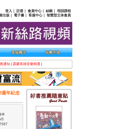
登入
｜
註冊
｜
會員中心
｜
結帳
｜
培訓課程
資出版
｜
電子書
｜
客服中心
｜
智慧型立体會員
惠通知
|
霹靂英雄音樂精選
|
0週年紀念
繪本
/5
7587