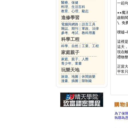
醫療、保健
料理、生活百科
教育、心理、勵志
進修學習
電腦與網路
｜
語言工具
雜誌、期刊
｜
軍政、法律
參考、考試、教科用書
科學工程
科學、自然
｜
工業、工程
家庭親子
家庭、親子、人際
青少年、童書
玩樂天地
旅遊、地圖
｜
休閒娛樂
漫畫、插圖
｜
限制級
為了保
執聯為憑