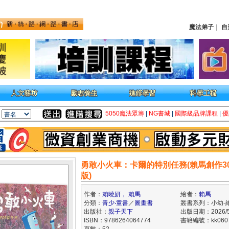
魔法弟子
｜
自
5050魔法眾籌
|
NG書城
|
國際級品牌課程
|
優
勇敢小火車：卡爾的特別任務(賴馬創作3
版)
作者：
賴曉妍， 賴馬
繪者：
賴馬
分類：
青少‧童書
／
圖畫書
叢書系列：小幼-
出版社：
親子天下
出版日期：2026/5
ISBN：9786264064774
書籍編號：kk060