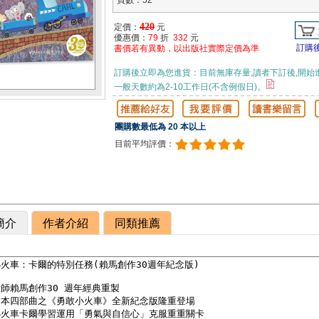
頁數：52
420
定價：
元
優惠價：
79
折
332
元
訂購
書價若有異動，以出版社實際定價為準
訂購後立即為您進貨：目前無庫存量,讀者下訂後,開始
一般天數約為2-10工作日(不含例假日)。
團購數最低為 20 本以上
目前平均評價：
簡介
作者介紹
同類推薦