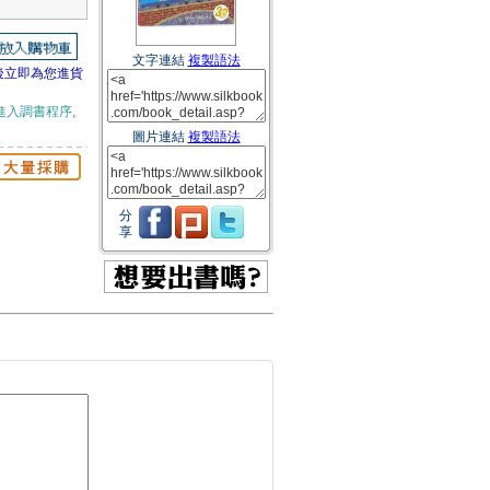
文字連結
複製語法
後立即為您進貨
進入調書程序,
圖片連結
複製語法
分
享