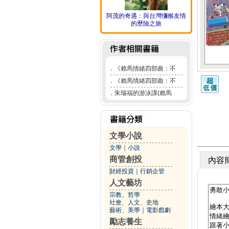
阿茂的奇遇：與台灣獼猴友情
的歷險之旅
．
《賴馬情緒四部曲：不
．
《賴馬情緒四部曲：不
．
朱瑞福的游泳課(賴馬
文學小說
文學
｜
小說
商管創投
內容
財經投資
｜
行銷企管
人文藝坊
宗教、哲學
社會、人文、史地
藝術、美學
｜
電影戲劇
勵志養生