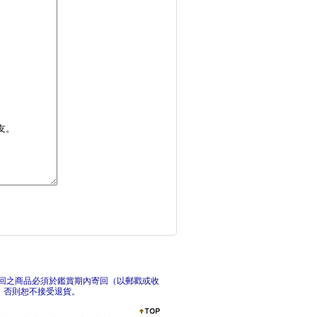
妲拉應該怎麼做？：養
諾亞方舟(三版)
回之商品必須於鑑賞期內寄回（以郵戳或收
，否則恕不接受退貨。