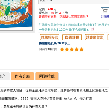
頁數：64
420
定價：
元
優惠價：
79
折
332
元
訂購
書價若有異動，以出版社實際定價為準
訂購後立即為您進貨：目前無庫存量,讀者下訂後,開始
一般天數約為2-10工作日(不含例假日)。
團購數最低為 20 本以上
目前平均評價：
簡介
作者介紹
同類推薦