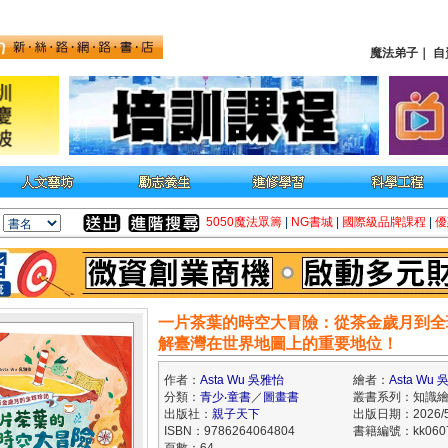
魔法弟子
｜
自
5050魔法眾籌
|
NG書城
|
國際級品牌課程
|
優
一片茶葉的時空大冒險：從茶金歲月到全
解臺灣在世界地圖上的重要地位！
作者：
Asta Wu 吳雅怡
繪者：
Asta Wu
分類：
青少‧童書
／
圖畫書
叢書系列：知識
出版社：
親子天下
出版日期：2026/5
ISBN：9786264064804
書籍編號：kk060