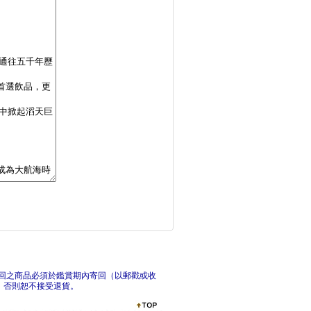
妲拉應該怎麼做？：養
世界
好想好想回家─從感官
今天
回之商品必須於鑑賞期內寄回（以郵戳或收
，否則恕不接受退貨。