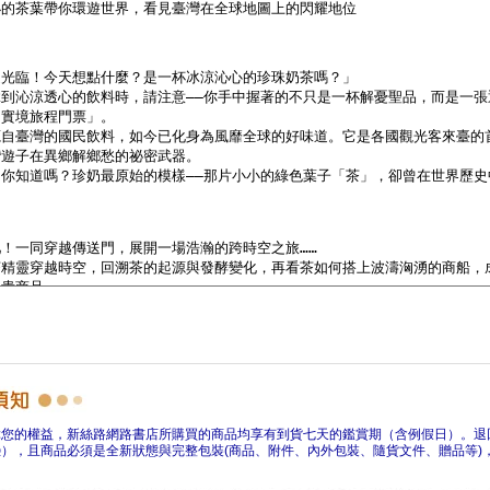
障您的權益，新絲路網路書店所購買的商品均享有到貨七天的鑑賞期（含例假日）。退
），且商品必須是全新狀態與完整包裝(商品、附件、內外包裝、隨貨文件、贈品等)