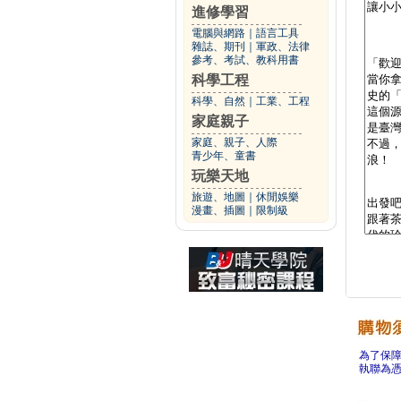
進修學習
電腦與網路
｜
語言工具
雜誌、期刊
｜
軍政、法律
參考、考試、教科用書
科學工程
科學、自然
｜
工業、工程
家庭親子
家庭、親子、人際
青少年、童書
玩樂天地
旅遊、地圖
｜
休閒娛樂
漫畫、插圖
｜
限制級
為了保
執聯為憑