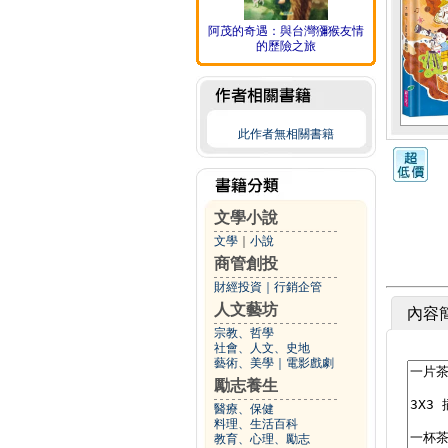
阿茂的奇遇：與台灣獼猴友情
的歷險之旅
此作者無相關書籍
文學小說
文學
｜
小說
商管創投
財經投資
｜
行銷企管
人文藝坊
內容
宗教、哲學
社會、人文、史地
藝術、美學
｜
電影戲劇
勵志養生
醫療、保健
料理、生活百科
教育、心理、勵志