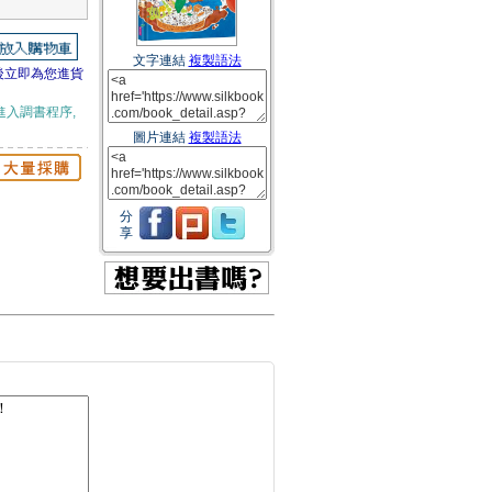
文字連結
複製語法
後立即為您進貨
進入調書程序,
圖片連結
複製語法
分
享