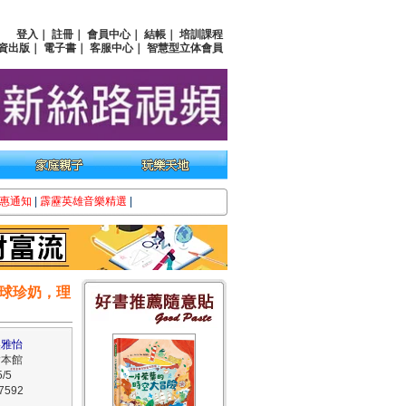
登入
｜
註冊
｜
會員中心
｜
結帳
｜
培訓課程
資出版
｜
電子書
｜
客服中心
｜
智慧型立体會員
惠通知
|
霹靂英雄音樂精選
|
球珍奶，理
 吳雅怡
繪本館
/5
7592