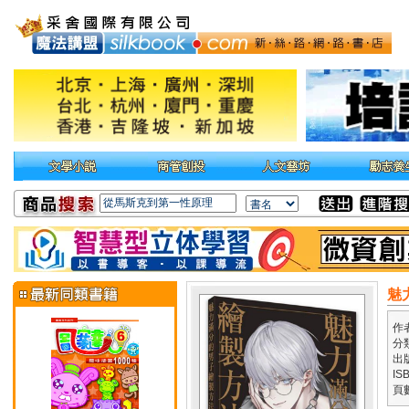
魅
作
分
出
IS
頁