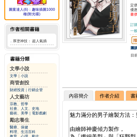
定
圖案達人(6)：趣味插圖1000
優
種(附光碟)
書
訂
一般
．
厚塗神技： 超人氣插
團購
目
文學小說
文學
｜
小說
商管創投
財經投資
｜
行銷企管
內容簡介
作者介紹
書
人文藝坊
宗教、哲學
社會、人文、史地
藝術、美學
｜
電影戲劇
勵志養生
醫療、保健
料理、生活百科
教育、心理、勵志