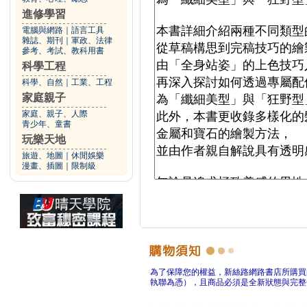
進修學習
電腦與網路
｜
語言工具
雜誌、期刊
｜
軍政、法律
參考、考試、教科用書
科學工程
科學、自然
｜
工業、工程
家庭親子
家庭、親子、人際
青少年、童書
玩樂天地
旅遊、地圖
｜
休閒娛樂
漫畫、插圖
｜
限制級
為了保障您的權益，新絲路網路書店所購買
執聯為憑），且商品必須是全新狀態與完整