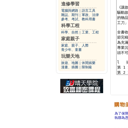
進修學習
電腦與網路
｜
語言工具
雜誌、期刊
｜
軍政、法律
參考、考試、教科用書
科學工程
科學、自然
｜
工業、工程
家庭親子
家庭、親子、人際
青少年、童書
玩樂天地
旅遊、地圖
｜
休閒娛樂
漫畫、插圖
｜
限制級
為了保
執聯為憑