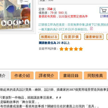
頁數：336
750
定價：
元
優惠價：
79
折
593
元
訂購
書價若有異動，以出版社實際定價為準
訂購後立即為您進貨：目前無庫存量,讀者下訂後,開始
一般天數約為2-10工作日(不含例假日)。
團購數最低為 20 本以上
目前平均評價：
簡介
作者介紹
譯者簡介
書籍目錄
同類推薦