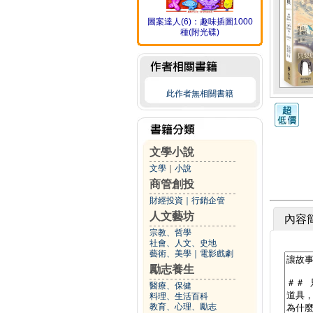
圖案達人(6)：趣味插圖1000
種(附光碟)
此作者無相關書籍
文學小說
文學
｜
小說
商管創投
財經投資
｜
行銷企管
人文藝坊
內容
宗教、哲學
社會、人文、史地
藝術、美學
｜
電影戲劇
勵志養生
醫療、保健
料理、生活百科
教育、心理、勵志