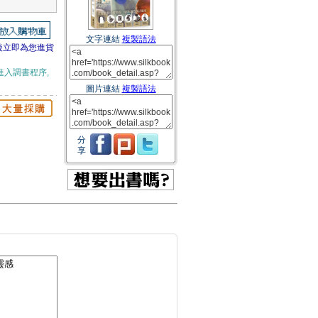
文字連結
複製語法
後立即為您進貨
進入調書程序,
圖片連結
複製語法
分
享