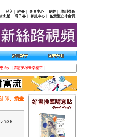
登入
｜
註冊
｜
會員中心
｜
結帳
｜
培訓課程
資出版
｜
電子書
｜
客服中心
｜
智慧型立体會員
惠通知
|
霹靂英雄音樂精選
|
計師、插畫
imple