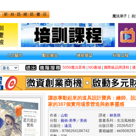
魔法弟子
｜
自
5050魔法眾籌
|
NG書城
|
國際級品牌課程
|
優
讓故事動起來的道具設計寶典：繪師、設
家的387個實用場景營造與敘事靈感
作者：
山歌
譯者：
林美琪
分類：
藝術‧美學
／
美術
叢書系列：生活風格館-S
出版社：
遠流
出版日期：2026/5/27
ISBN：9786264186742
書籍編號：kk0608293