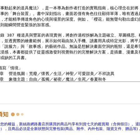
障您的權益，新絲路網路書店所購買的商品均享有到貨七天的鑑賞期（含例假日）。退
），且商品必須是全新狀態與完整包裝(商品、附件、內外包裝、隨貨文件、贈品等)