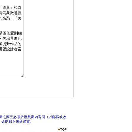
經典浮世繪輕鬆讀【修
韓
寫給入門者的西洋美術
從
回之商品必須於鑑賞期內寄回（以郵戳或收
，否則恕不接受退貨。