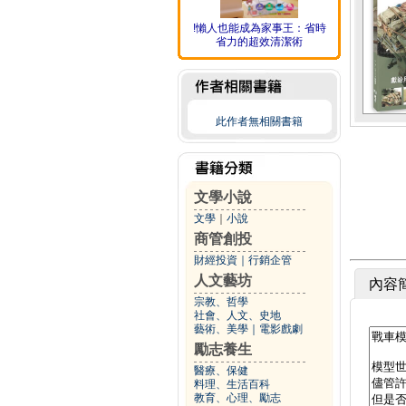
!懶人也能成為家事王：省時
省力的超效清潔術
此作者無相關書籍
文學小說
文學
｜
小說
商管創投
財經投資
｜
行銷企管
人文藝坊
內容
宗教、哲學
社會、人文、史地
藝術、美學
｜
電影戲劇
勵志養生
醫療、保健
料理、生活百科
教育、心理、勵志