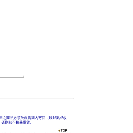
斷捨離的簡單生活：創
趣味
貓咪杯墊鉤織材料套組
可愛
回之商品必須於鑑賞期內寄回（以郵戳或收
，否則恕不接受退貨。