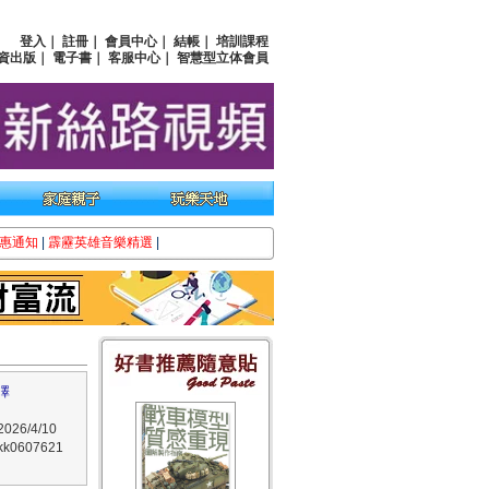
登入
｜
註冊
｜
會員中心
｜
結帳
｜
培訓課程
資出版
｜
電子書
｜
客服中心
｜
智慧型立体會員
惠通知
|
霹靂英雄音樂精選
|
澤
26/4/10
0607621