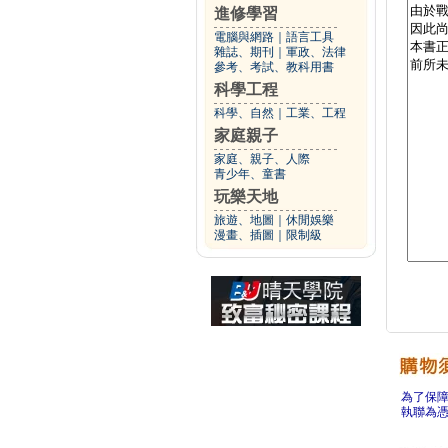
進修學習
電腦與網路
｜
語言工具
雜誌、期刊
｜
軍政、法律
參考、考試、教科用書
科學工程
科學、自然
｜
工業、工程
家庭親子
家庭、親子、人際
青少年、童書
玩樂天地
旅遊、地圖
｜
休閒娛樂
漫畫、插圖
｜
限制級
為了保
執聯為憑