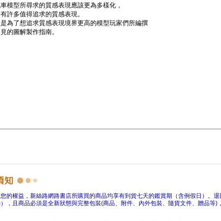
障您的權益，新絲路網路書店所購買的商品均享有到貨七天的鑑賞期（含例假日）。退
），且商品必須是全新狀態與完整包裝(商品、附件、內外包裝、隨貨文件、贈品等)