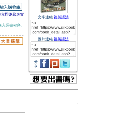
後立即為您進貨
文字連結
複製語法
進入調書程序,
圖片連結
複製語法
分
享