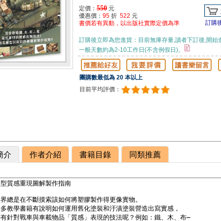
550
定價：
元
優惠價：
95
折
522
元
訂購
書價若有異動，以出版社實際定價為準
訂購後立即為您進貨：目前無庫存量,讀者下訂後,開始
一般天數約為2-10工作日(不含例假日)。
團購數最低為 20 本以上
目前平均評價：
簡介
作者介紹
書籍目錄
同類推薦