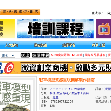
魔法弟子
｜
自
5050魔法眾籌
|
NG書城
|
國際級品牌課程
|
優
戰車模型質感重現圖解製作指南
作者：
アーマーモデリング編輯部
譯者：
孫豐
分類：
料理‧生活百科
／
生活手工百科
出版社：
北星
出版日期：20
ISBN：9786267722169
書籍編號：kk
頁數：128