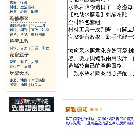
醫療、保健
料理、生活百科
教育、心理、勵志
進修學習
電腦與網路
｜
語言工具
雜誌、期刊
｜
軍政、法律
參考、考試、教科用書
科學工程
科學、自然
｜
工業、工程
家庭親子
家庭、親子、人際
青少年、童書
玩樂天地
旅遊、地圖
｜
休閒娛樂
漫畫、插圖
｜
限制級
為了保障您的權益，新絲路網路書店所購買
執聯為憑），且商品必須是全新狀態與完整