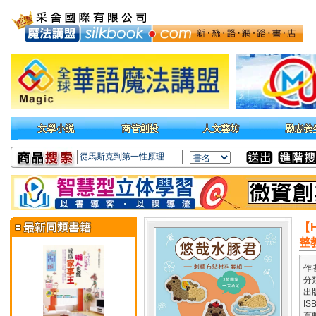
【
整
作
分
出
IS