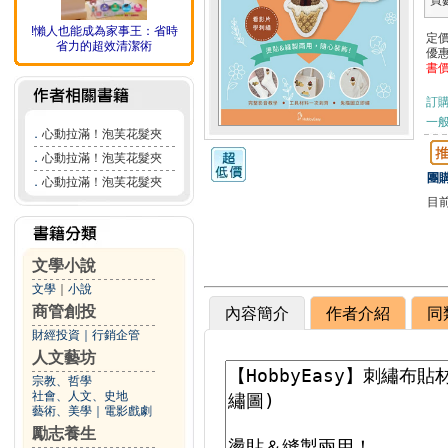
頁
!懶人也能成為家事王：省時
定
省力的超效清潔術
優
書
訂
一般
．
心動拉滿！泡芙花髮夾
．
心動拉滿！泡芙花髮夾
團購
．
心動拉滿！泡芙花髮夾
目
文學小說
文學
｜
小說
商管創投
內容簡介
作者介紹
同
財經投資
｜
行銷企管
人文藝坊
宗教、哲學
社會、人文、史地
藝術、美學
｜
電影戲劇
勵志養生