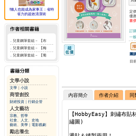
頁
!懶人也能成為家事王：省時
定
省力的超效清潔術
優
書
訂
一般
．
兒童鋼筆套組－ 【布
．
兒童鋼筆套組－ 【梅
團購
．
兒童鋼筆套組－ 【葡
目
文學小說
文學
｜
小說
商管創投
內容簡介
作者介紹
同
財經投資
｜
行銷企管
人文藝坊
宗教、哲學
社會、人文、史地
藝術、美學
｜
電影戲劇
勵志養生