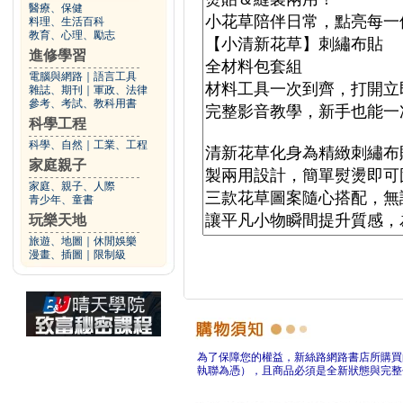
醫療、保健
料理、生活百科
教育、心理、勵志
進修學習
電腦與網路
｜
語言工具
雜誌、期刊
｜
軍政、法律
參考、考試、教科用書
科學工程
科學、自然
｜
工業、工程
家庭親子
家庭、親子、人際
青少年、童書
玩樂天地
旅遊、地圖
｜
休閒娛樂
漫畫、插圖
｜
限制級
為了保障您的權益，新絲路網路書店所購買
執聯為憑），且商品必須是全新狀態與完整