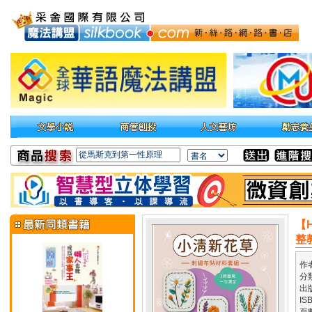
【
整
作
分
出
IS