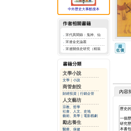
中外歷史大事酷搜本
．
宋代異聞錄：鬼神、仙
．
宋遼金史論叢
．
宋遼關係史研究（精裝
文學小說
文學
｜
小說
商管創投
內容
財經投資
｜
行銷企管
人文藝坊
宗教、哲學
社會、人文、史地
藝術、美學
｜
電影戲劇
勵志養生
醫療、保健