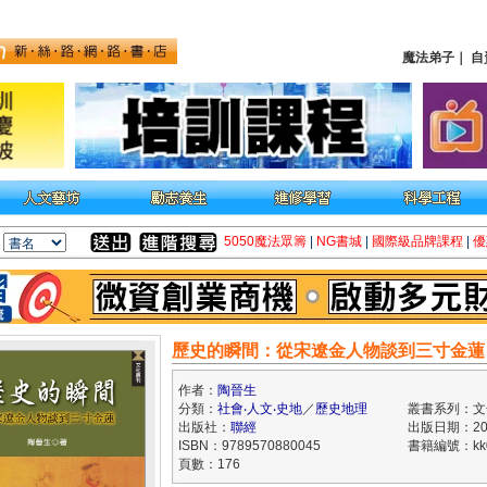
魔法弟子
｜
自
5050魔法眾籌
|
NG書城
|
國際級品牌課程
|
優
歷史的瞬間：從宋遼金人物談到三寸金蓮
作者：
陶晉生
分類：
社會‧人文‧史地
／
歷史地理
叢書系列：文
出版社：
聯經
出版日期：202
ISBN：9789570880045
書籍編號：kk0
頁數：176