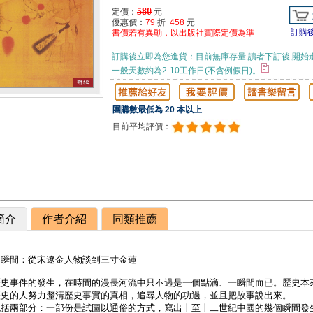
580
定價：
元
優惠價：
79
折
458
元
訂購
書價若有異動，以出版社實際定價為準
訂購後立即為您進貨：目前無庫存量,讀者下訂後,開始
一般天數約為2-10工作日(不含例假日)。
團購數最低為 20 本以上
目前平均評價：
簡介
作者介紹
同類推薦