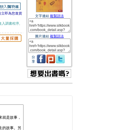
後立即為您進貨
文字連結
複製語法
進入調書程序,
圖片連結
複製語法
分
享