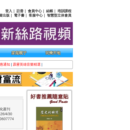
登入
｜
註冊
｜
會員中心
｜
結帳
｜
培訓課程
資出版
｜
電子書
｜
客服中心
｜
智慧型立体會員
惠通知
|
霹靂英雄音樂精選
|
化叢刊
6/4/30
607774