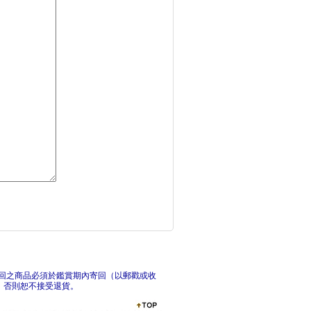
說不的世界史
日本最漫長的一天【漫
俄
回之商品必須於鑑賞期內寄回（以郵戳或收
，否則恕不接受退貨。