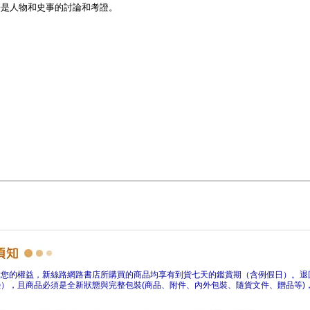
障您的權益，新絲路網路書店所購買的商品均享有到貨七天的鑑賞期（含例假日）。退
），且商品必須是全新狀態與完整包裝(商品、附件、內外包裝、隨貨文件、贈品等)