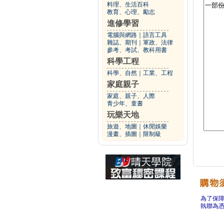
料理、生活百科
教育、心理、勵志
進修學習
電腦與網路
｜
語言工具
雜誌、期刊
｜
軍政、法律
參考、考試、教科用書
科學工程
科學、自然
｜
工業、工程
家庭親子
家庭、親子、人際
青少年、童書
玩樂天地
旅遊、地圖
｜
休閒娛樂
漫畫、插圖
｜
限制級
為了保
執聯為憑