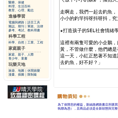
醫療、保健
料理、生活百科
教育、心理、勵志
進修學習
電腦與網路
｜
語言工具
雜誌、期刊
｜
軍政、法律
參考、考試、教科用書
科學工程
科學、自然
｜
工業、工程
家庭親子
家庭、親子、人際
青少年、童書
玩樂天地
旅遊、地圖
｜
休閒娛樂
漫畫、插圖
｜
限制級
為了保障您的權益，新絲路網路書店所購買
執聯為憑），且商品必須是全新狀態與完整