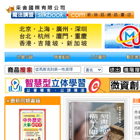
刻
作
分
出
IS
頁