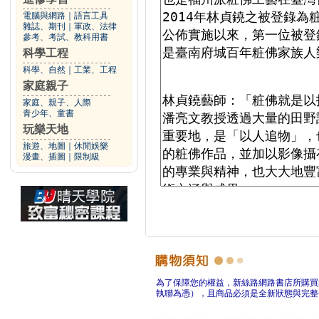
電腦與網路
｜
語言工具
雜誌、期刊
｜
軍政、法律
參考、考試、教科用書
科學工程
科學、自然
｜
工業、工程
家庭親子
家庭、親子、人際
青少年、童書
玩樂天地
旅遊、地圖
｜
休閒娛樂
漫畫、插圖
｜
限制級
為了保障您的權益，新絲路網路書店所購買
執聯為憑），且商品必須是全新狀態與完整