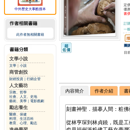
定
中外歷史大事酷搜本
優
書
訂
一般
此作者無相關書籍
團購
目
文學小說
文學
｜
小說
商管創投
財經投資
｜
行銷企管
人文藝坊
內容簡介
作者介紹
書
宗教、哲學
社會、人文、史地
藝術、美學
｜
電影戲劇
勵志養生
醫療、保健
料理、生活百科
教育、心理、勵志
進修學習