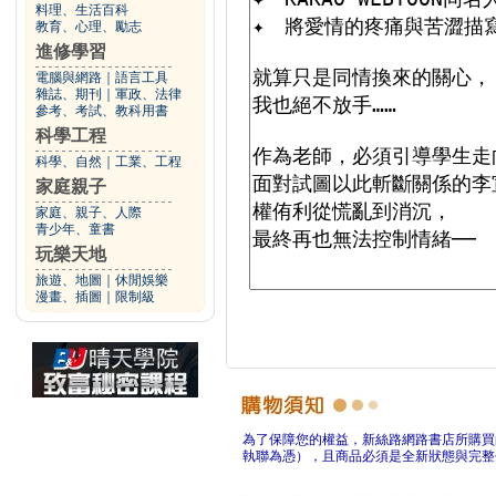
料理、生活百科
教育、心理、勵志
進修學習
電腦與網路
｜
語言工具
雜誌、期刊
｜
軍政、法律
參考、考試、教科用書
科學工程
科學、自然
｜
工業、工程
家庭親子
家庭、親子、人際
青少年、童書
玩樂天地
旅遊、地圖
｜
休閒娛樂
漫畫、插圖
｜
限制級
為了保障您的權益，新絲路網路書店所購買
執聯為憑），且商品必須是全新狀態與完整