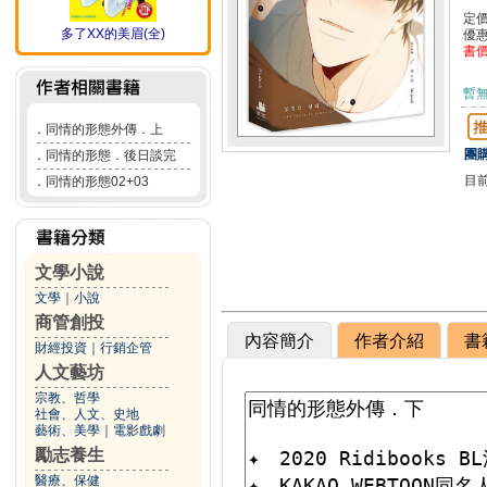
定
多了XX的美眉(全)
優
書
暫
．
同情的形態外傳．上
團購
．
同情的形態．後日談完
目
．
同情的形態02+03
文學小說
文學
｜
小說
商管創投
內容簡介
作者介紹
書
財經投資
｜
行銷企管
人文藝坊
宗教、哲學
社會、人文、史地
藝術、美學
｜
電影戲劇
勵志養生
醫療、保健