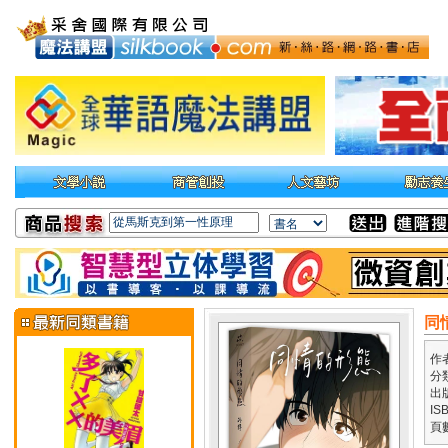
同
作
分
出
IS
頁