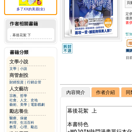
頁
多了XX的美眉(全)
定
優
書
暫
．
幕後花絮 下
團購
目
文學小說
文學
｜
小說
商管創投
財經投資
｜
行銷企管
人文藝坊
內容簡介
作者介紹
同
宗教、哲學
社會、人文、史地
藝術、美學
｜
電影戲劇
勵志養生
醫療、保健
料理、生活百科
教育、心理、勵志