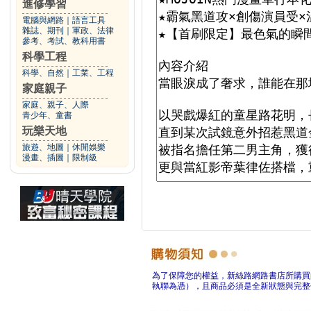
進修學習
電腦與網路
｜
語言工具
雜誌、期刊
｜
軍政、法律
參考、考試、教科用書
科學工程
科學、自然
｜
工業、工程
家庭親子
家庭、親子、人際
青少年、童書
玩樂天地
旅遊、地圖
｜
休閒娛樂
漫畫、插圖
｜
限制級
為了保障您的權益，新絲路網路書店所購買
執聯為憑），且商品必須是全新狀態與完整