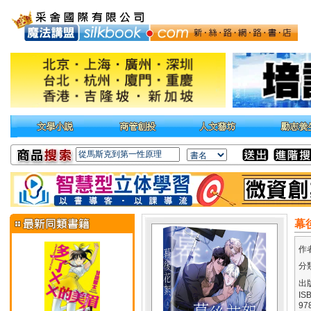
幕
作
分
出
IS
97