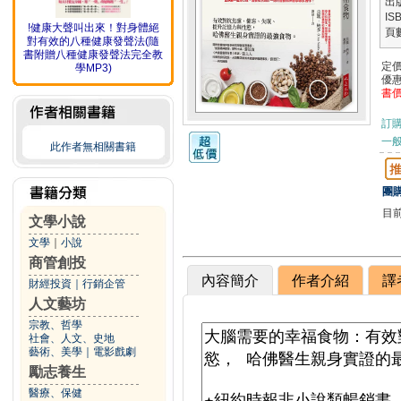
出
IS
!健康大聲叫出來！對身體絕
頁
對有效的八種健康發聲法(隨
書附贈八種健康發聲法完全教
定
學MP3)
優
書
訂
一般
此作者無相關書籍
團購
目
文學小說
文學
｜
小說
商管創投
內容簡介
作者介紹
譯
財經投資
｜
行銷企管
人文藝坊
宗教、哲學
社會、人文、史地
藝術、美學
｜
電影戲劇
勵志養生
醫療、保健