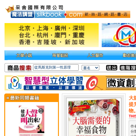
大
提
物
THI
作
分