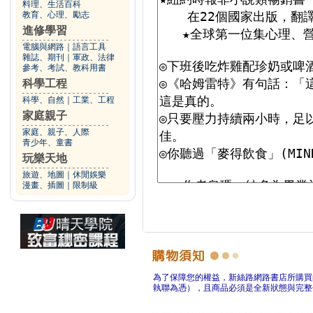
料理、生活百科
教育、心理、勵志
進修學習
電腦與網路
｜
語言工具
雜誌、期刊
｜
軍政、法律
參考、考試、教科用書
科學工程
科學、自然
｜
工業、工程
家庭親子
家庭、親子、人際
青少年、童書
玩樂天地
旅遊、地圖
｜
休閒娛樂
漫畫、插圖
｜
限制級
為了保障您的權益，新絲路網路書店所購買
執聯為憑），且商品必須是全新狀態與完整