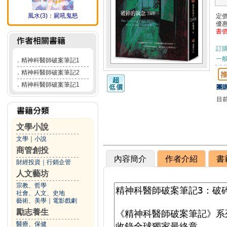
風水(3)：屍吼鬼怒
定
優
書
訂
一般
．
精神科醫師破案筆記1
．
精神科醫師破案筆記2
．
精神科醫師破案筆記1
團購
目
文學小說
文學
｜
小說
商管創投
內容簡介
作者介紹
書
財經投資
｜
行銷企管
人文藝坊
宗教、哲學
社會、人文、史地
藝術、美學
｜
電影戲劇
勵志養生
醫療、保健