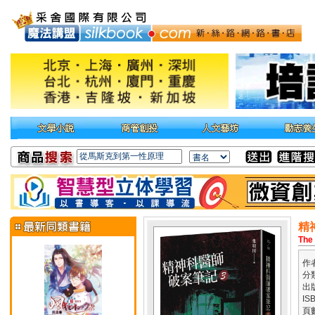
精
The 
作
分
出
IS
頁