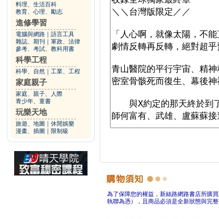
料理、生活百科
教育、心理、勵志
進修學習
電腦與網路
｜
語言工具
雜誌、期刊
｜
軍政、法律
參考、考試、教科用書
科學工程
科學、自然
｜
工業、工程
家庭親子
家庭、親子、人際
青少年、童書
玩樂天地
旅遊、地圖
｜
休閒娛樂
漫畫、插圖
｜
限制級
為了保障您的權益，新絲路網路書店所購買
執聯為憑），且商品必須是全新狀態與完整