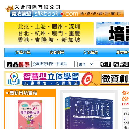
你
的
I Do
作
）
分
出