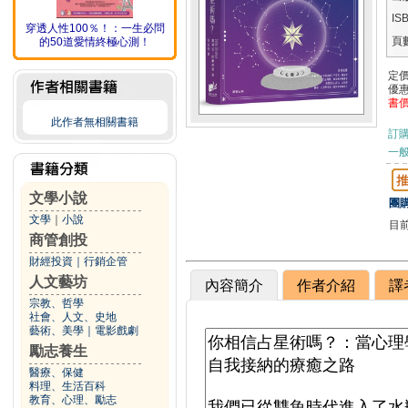
IS
穿透人性100％！：一生必問
頁
的50道愛情終極心測！
定
優
書
此作者無相關書籍
訂
一般
文學小說
團購
文學
｜
小說
目
商管創投
財經投資
｜
行銷企管
人文藝坊
內容簡介
作者介紹
譯
宗教、哲學
社會、人文、史地
藝術、美學
｜
電影戲劇
勵志養生
醫療、保健
料理、生活百科
教育、心理、勵志