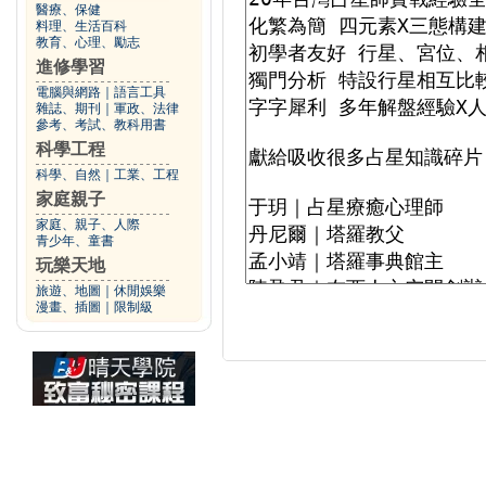
醫療、保健
料理、生活百科
教育、心理、勵志
進修學習
電腦與網路
｜
語言工具
雜誌、期刊
｜
軍政、法律
參考、考試、教科用書
科學工程
科學、自然
｜
工業、工程
家庭親子
家庭、親子、人際
青少年、童書
玩樂天地
旅遊、地圖
｜
休閒娛樂
漫畫、插圖
｜
限制級