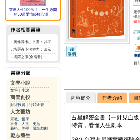
頁
穿透人性100％！：一生必問
定
的50道愛情終極心測！
優
書
訂
一般
．
奧修禪卡占卜書：以塔
．
塔羅占卜洞察力：四元
團購
．
塔羅之眼(全兩冊)：
目
文學小說
文學
｜
小說
商管創投
內容簡介
作者介紹
書
財經投資
｜
行銷企管
人文藝坊
宗教、哲學
社會、人文、史地
藝術、美學
｜
電影戲劇
勵志養生