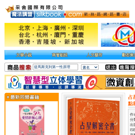
占
點
作
分
出
IS