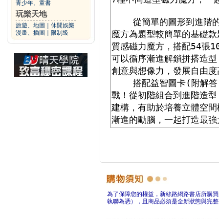
青少年、童書
玩樂天地
旅遊、地圖
｜
休閒娛樂
漫畫、插圖
｜
限制級
為了保障您的權益，新絲路網路書店所購買
執聯為憑），且商品必須是全新狀態與完整