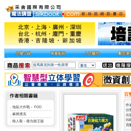
百
作
．
地鼠大作戰－ FOO
分
．
麻將撲克
出
IS
．
狼人殺－復仇狼王版
頁