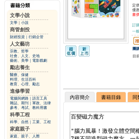
定
優
書
文學小說
文學
｜
小說
訂
商管創投
一般
財經投資
｜
行銷企管
人文藝坊
團購
宗教、哲學
社會、人文、史地
目
藝術、美學
｜
電影戲劇
勵志養生
醫療、保健
料理、生活百科
教育、心理、勵志
進修學習
內容簡介
書籍目錄
同
電腦與網路
｜
語言工具
雜誌、期刊
｜
軍政、法律
參考、考試、教科用書
科學工程
科學、自然
｜
工業、工程
家庭親子
家庭、親子、人際