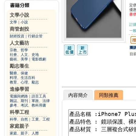
定
優
書
文學小說
文學
｜
小說
訂
商管創投
一般
財經投資
｜
行銷企管
人文藝坊
團購
宗教、哲學
目
社會、人文、史地
藝術、美學
｜
電影戲劇
勵志養生
醫療、保健
料理、生活百科
教育、心理、勵志
進修學習
內容簡介
同類推薦
電腦與網路
｜
語言工具
雜誌、期刊
｜
軍政、法律
參考、考試、教科用書
科學工程
科學、自然
｜
工業、工程
家庭親子
家庭、親子、人際