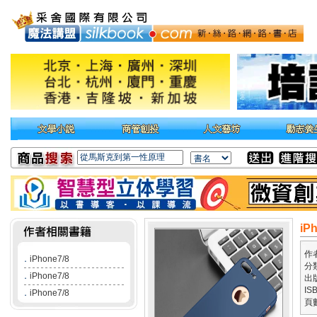
iP
作
．
iPhone7/8
分
．
iPhone7/8
出
IS
．
iPhone7/8
頁