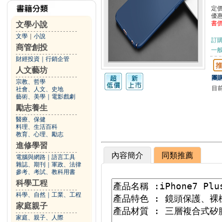
定
優
書
文學小說
文學
｜
小說
訂
商管創投
一般
財經投資
｜
行銷企管
人文藝坊
團購
宗教、哲學
目
社會、人文、史地
藝術、美學
｜
電影戲劇
勵志養生
醫療、保健
料理、生活百科
教育、心理、勵志
進修學習
內容簡介
同類推薦
電腦與網路
｜
語言工具
雜誌、期刊
｜
軍政、法律
參考、考試、教科用書
科學工程
科學、自然
｜
工業、工程
家庭親子
家庭、親子、人際