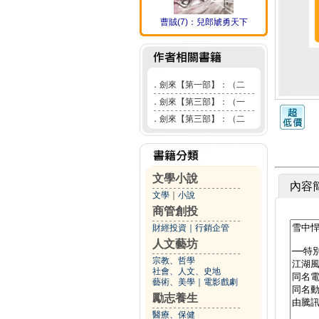
曹賊(7)：兒郎虓勇天下
．
劍來【第一部】：（二
．
劍來【第三部】：（一
．
劍來【第三部】：（二
文學小說
內容
文學
｜
小說
商管創投
財經投資
｜
行銷企管
人文藝坊
宗教、哲學
社會、人文、史地
藝術、美學
｜
電影戲劇
勵志養生
醫療、保健