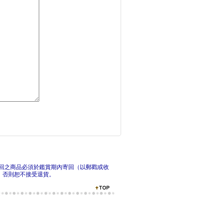
項羽對劉邦：楚漢雙雄
項羽
劍來【第三部】：（一
鎌倉
回之商品必須於鑑賞期內寄回（以郵戳或收
，否則恕不接受退貨。