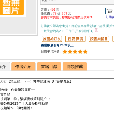
頁數：392
460
定價：
元
優惠價：
79
折
363
元
訂購
書價若有異動，以出版社實際定價為準
訂購後立即為您進貨：目前無庫存量,讀者下訂後,開始
一般天數約為2-10工作日(不含例假日)。
團購數最低為 20 本以上
目前平均評價：
簡介
作者介紹
書籍目錄
同類推薦