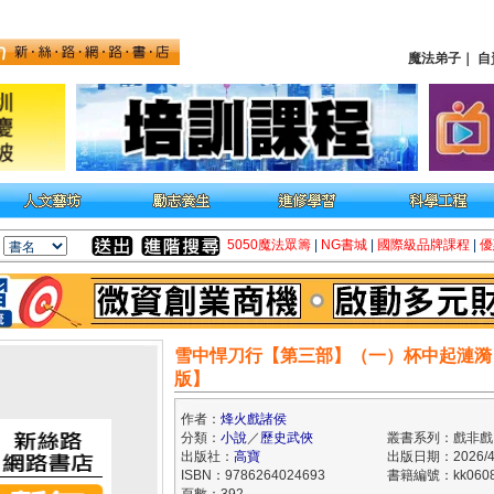
魔法弟子
｜
自
5050魔法眾籌
|
NG書城
|
國際級品牌課程
|
優
雪中悍刀行【第三部】（一）杯中起漣漪
版】
作者：
烽火戲諸侯
分類：
小說
／
歷史武俠
叢書系列：戲非戲
出版社：
高寶
出版日期：2026/4
ISBN：9786264024693
書籍編號：kk0608