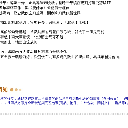
障您的權益，新絲路網路書店所購買的商品均享有到貨七天的鑑賞期（含例假日）。退
），且商品必須是全新狀態與完整包裝(商品、附件、內外包裝、隨貨文件、贈品等)