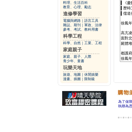
料理、生活百科
教育、心理、勵志
進修學習
電腦與網路
｜
語言工具
雜誌、期刊
｜
軍政、法律
參考、考試、教科用書
科學工程
科學、自然
｜
工業、工程
家庭親子
家庭、親子、人際
青少年、童書
玩樂天地
旅遊、地圖
｜
休閒娛樂
漫畫、插圖
｜
限制級
為了保
執聯為憑