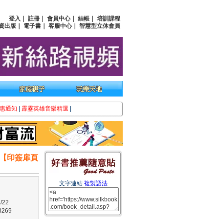
登入
｜
註冊
｜
會員中心
｜
結帳
｜
培訓課程
資出版
｜
電子書
｜
客服中心
｜
智慧型立体會員
惠通知
|
霹靂英雄音樂精選
|
【印簽扉頁
文字連結
複製語法
/22
269