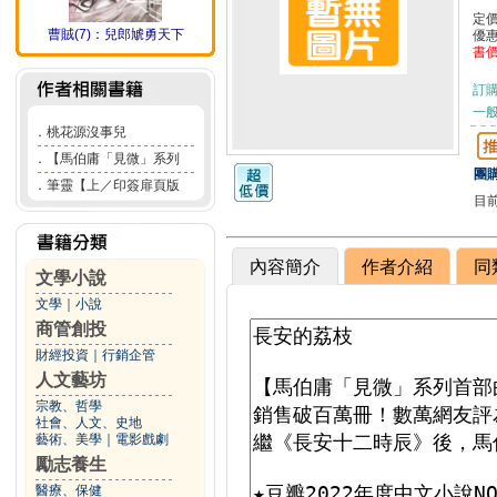
定
曹賊(7)：兒郎虓勇天下
優
書
訂
一般
．
桃花源沒事兒
．
【馬伯庸「見微」系列
團購
．
筆靈【上／印簽扉頁版
目
內容簡介
作者介紹
同
文學小說
文學
｜
小說
商管創投
財經投資
｜
行銷企管
人文藝坊
宗教、哲學
社會、人文、史地
藝術、美學
｜
電影戲劇
勵志養生
醫療、保健