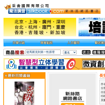
長
作
分
出
IS
頁