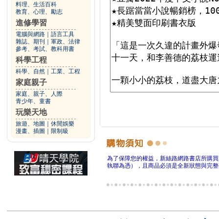
料理、生活百科
教育、心理、勵志
進修學習
電腦與網路
｜
語言工具
雜誌、期刊
｜
軍政、法律
參考、考試、教科用書
科學工程
科學、自然
｜
工業、工程
家庭親子
家庭、親子、人際
青少年、童書
玩樂天地
旅遊、地圖
｜
休閒娛樂
漫畫、插圖
｜
限制級
為了保障您的權益，新絲路網路書店所購買
執聯為憑），且商品必須是全新狀態與完整