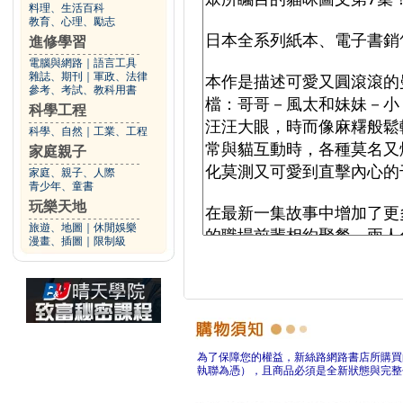
料理、生活百科
教育、心理、勵志
進修學習
電腦與網路
｜
語言工具
雜誌、期刊
｜
軍政、法律
參考、考試、教科用書
科學工程
科學、自然
｜
工業、工程
家庭親子
家庭、親子、人際
青少年、童書
玩樂天地
旅遊、地圖
｜
休閒娛樂
漫畫、插圖
｜
限制級
為了保障您的權益，新絲路網路書店所購買
執聯為憑），且商品必須是全新狀態與完整