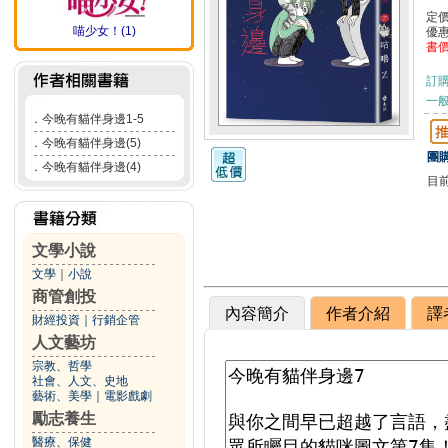
定
喵少女！(1)
優
書
訂
一般
．
今晚有貓伴身邊1-5
．
今晚有貓伴身邊(5)
團購
．
今晚有貓伴身邊(4)
目
文學小說
文學
｜
小說
商管創投
內容簡介
作者介紹
譯
財經投資
｜
行銷企管
人文藝坊
宗教、哲學
社會、人文、史地
藝術、美學
｜
電影戲劇
勵志養生
醫療、保健