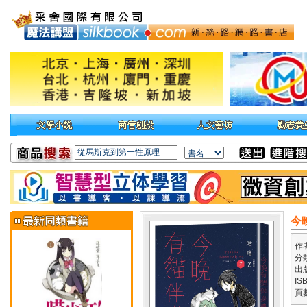
今
作
分
出
IS
頁