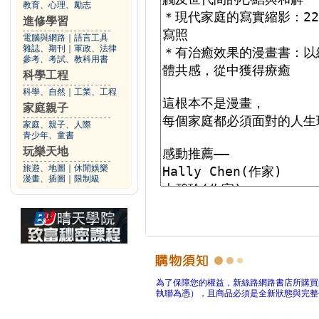
教育、心理、勵志
進修學習
電腦與網路
｜
語言工具
雜誌、期刊
｜
軍政、法律
參考、考試、教科用書
科學工程
科學、自然
｜
工業、工程
家庭親子
家庭、親子、人際
青少年、童書
玩樂天地
旅遊、地圖
｜
休閒娛樂
漫畫、插圖
｜
限制級
為了保障您的權益，新絲路網路書店所購買
執聯為憑），且商品必須是全新狀態與完整