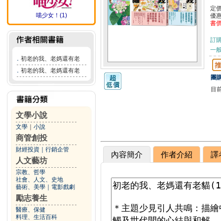
定
喵少女！(1)
優
書
訂
一般
．
初老的我、老媽還有老
．
初老的我、老媽還有老
團購
目
文學小說
文學
｜
小說
商管創投
財經投資
｜
行銷企管
內容簡介
作者介紹
譯
人文藝坊
宗教、哲學
社會、人文、史地
藝術、美學
｜
電影戲劇
勵志養生
醫療、保健
料理、生活百科