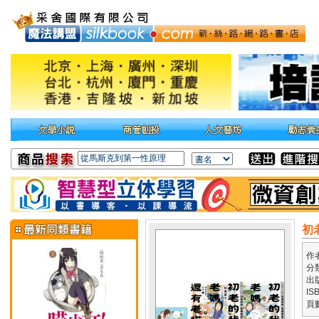
初
作
分
出
IS
頁