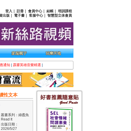
登入
｜
註冊
｜
會員中心
｜
結帳
｜
培訓課程
資出版
｜
電子書
｜
客服中心
｜
智慧型立体會員
惠通知
|
霹靂英雄音樂精選
|
連續性文本
黃
叢書系列：綠蠹魚
Read It
出版日期：
2026/5/27