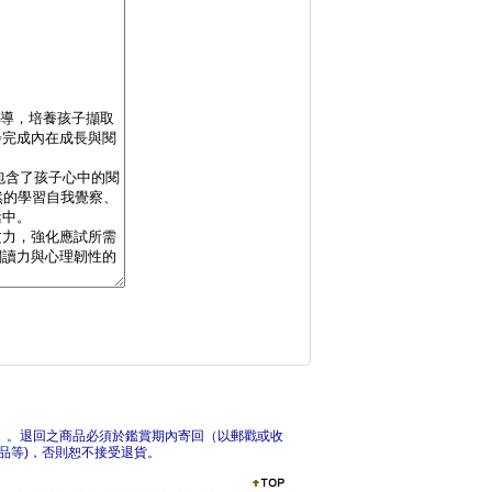
少年讀成語故事2：概
拼讀悅讀好容易 套組
）。退回之商品必須於鑑賞期內寄回（以郵戳或收
品等)，否則恕不接受退貨。