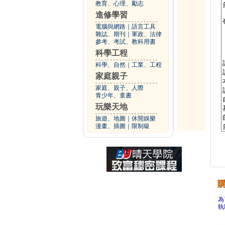
教育、心理、勵志
進修學習
電腦與網路
｜
語言工具
雜誌、期刊
｜
軍政、法律
參考、考試、教科用書
科學工程
科學、自然
｜
工業、工程
家庭親子
家庭、親子、人際
青少年、童書
玩樂天地
旅遊、地圖
｜
休閒娛樂
漫畫、插圖
｜
限制級
為
執