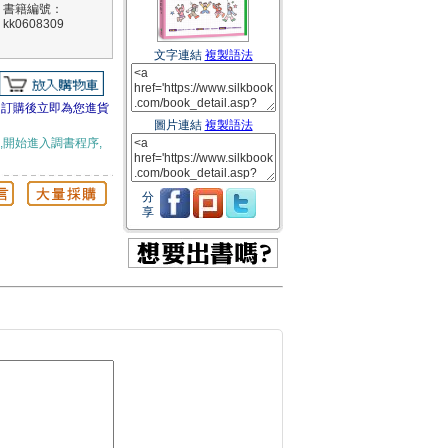
書籍編號：
kk0608309
文字連結
複製語法
訂購後立即為您進貨
圖片連結
複製語法
,開始進入調書程序,
分
享