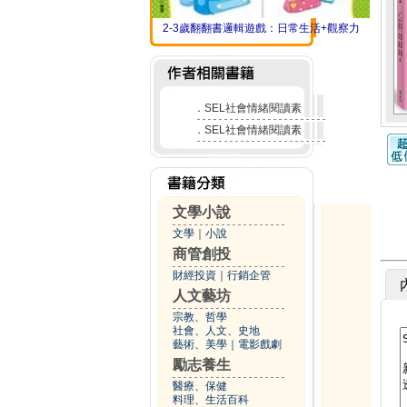
2-3歲翻翻書邏輯遊戲：日常生活+觀察力
．
SEL社會情緒閱讀素
．
SEL社會情緒閱讀素
文學小說
文學
｜
小說
商管創投
財經投資
｜
行銷企管
人文藝坊
宗教、哲學
社會、人文、史地
藝術、美學
｜
電影戲劇
勵志養生
醫療、保健
料理、生活百科