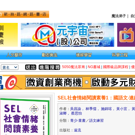
魔法弟子
｜
自
5050魔法眾籌
|
NG書城
|
國際級品牌課程
|
優
SEL社會情緒閱讀素養1：國語文‧
作者：
吳昌諭， 林季儒， 施錦瑢， 黃小宜， 
淑卿， 蔡思怡
分類：
青少‧童書
／
語文練習
出版社：
遠流