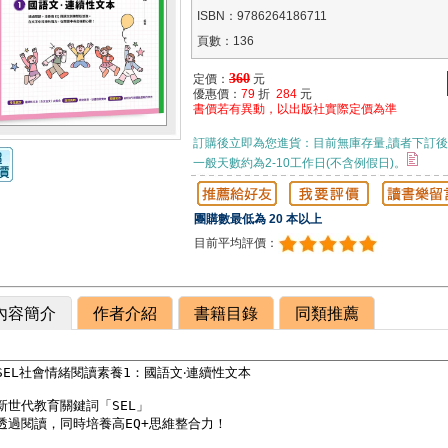
ISBN：9786264186711
頁數：136
360
定價：
元
優惠價：
79
折
284
元
書價若有異動，以出版社實際定價為準
訂購後立即為您進貨：目前無庫存量,讀者下訂後
一般天數約為2-10工作日(不含例假日)。
團購數最低為 20 本以上
目前平均評價：
內容簡介
作者介紹
書籍目錄
同類推薦