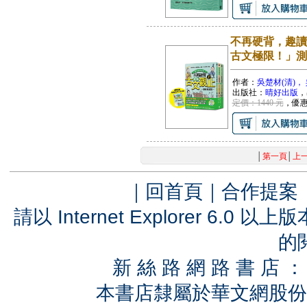
不再硬背，趣讀
古文極限！」測
作者：
吳楚材(清)，
出版社：
晴好出版
，
定價：1440 元
，優
│
第一頁
│
上
｜
回首頁
｜
合作提案
請以 Internet Explorer 6.
的
新 絲 路 網 路 書 
本書店隸屬於華文網股份