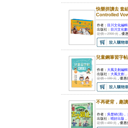
快樂拼讀去 套組(自
Controlled Vo
作者：
目川文化編輯
出版社：
目川文化數
定價：2900 元
，優
兒童鋼筆習字帖
作者：
大風文創編輯
出版社：
大風文創
，
定價：180 元
，優惠
不再硬背，趣讀
作者：
吳楚材(清)，
出版社：
晴好出版
，
定價：480 元
，優惠