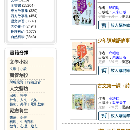
文學
(3210)
圖畫書
(15204)
作者：
邱昭瑜
東方故事集
(320)
出版社：
未來出版
，
西方故事集
(454)
定價：360 元
，優惠
語文練習
(3537)
美勞創作
(2494)
推理科幻
(1077)
自然科學
(3843)
少年讀成語故事
作者：
邱昭瑜
出版社：
未來出版
，
文學小說
定價：360 元
，優惠
文學
｜
小說
商管創投
財經投資
｜
行銷企管
古文第一課：詩
人文藝坊
宗教、哲學
作者：
高詩佳
社會、人文、史地
出版社：
親子天下
，
藝術、美學
｜
電影戲劇
定價：760 元
，優惠
勵志養生
醫療、保健
料理、生活百科
教育、心理、勵志