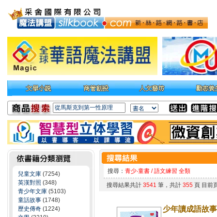
搜尋：
青少‧童書 / 語文練習 全類
兒童文庫
(7254)
英漢對照
(348)
搜尋結果共計
3541
筆，共計
355
頁 目前
青少年文庫
(5103)
童話故事
(1748)
少年讀成語故事
歷史傳奇
(1224)