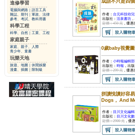
成語不只是四個
進修學習
電腦與網路
｜
語言工具
作者：
台元科技幼兒
雜誌、期刊
｜
軍政、法律
出版社：
活泉書坊
，
參考、考試、教科用書
定價：450 元
，優惠
科學工程
科學、自然
｜
工業、工程
家庭親子
家庭、親子、人際
0歲baby視覺圖
青少年、童書
玩樂天地
作者：
小時報編輯部
旅遊、地圖
｜
休閒娛樂
出版社：
時報
，出版
漫畫、插圖
｜
限制級
定價：299 元
，優惠
拼讀悅讀好容易 套組
Dogs， And Mo
作者：
目川文化編輯
出版社：
目川文化數
定價：2900 元
，優