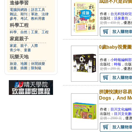
成語不只是四個
進修學習
電腦與網路
｜
語言工具
作者：
台元科技幼兒
雜誌、期刊
｜
軍政、法律
出版社：
活泉書坊
，
參考、考試、教科用書
定價：450 元
，優惠
科學工程
科學、自然
｜
工業、工程
家庭親子
家庭、親子、人際
0歲baby視覺圖
青少年、童書
玩樂天地
作者：
小時報編輯部
旅遊、地圖
｜
休閒娛樂
出版社：
時報
，出版
漫畫、插圖
｜
限制級
定價：299 元
，優惠
拼讀悅讀好容易 套組
Dogs， And Mo
作者：
目川文化編輯
出版社：
目川文化數
定價：2900 元
，優