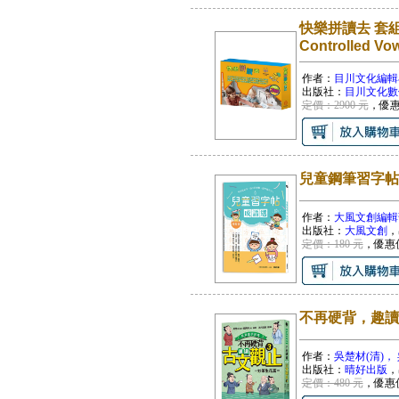
快樂拼讀去 套組(自
Controlled Vo
作者：
目川文化編輯
出版社：
目川文化數
定價：2900 元
，優
兒童鋼筆習字帖
作者：
大風文創編輯
出版社：
大風文創
，
定價：180 元
，優惠
不再硬背，趣讀
作者：
吳楚材(清)，
出版社：
晴好出版
，
定價：480 元
，優惠