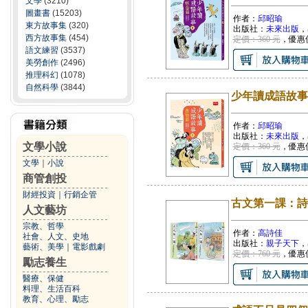
文學
(3210)
圖畫書
(15203)
作者：
邱昭瑜
東方故事集
(320)
出版社：
未來出版
，
西方故事集
(454)
定價：360 元
，優惠
語文練習
(3537)
美勞創作
(2496)
推理科幻
(1078)
自然科學
(3844)
少年讀成語故事
作者：
邱昭瑜
出版社：
未來出版
，
文學小說
定價：360 元
，優惠
文學
｜
小說
商管創投
財經投資
｜
行銷企管
古文第一課：詩
人文藝坊
宗教、哲學
作者：
高詩佳
社會、人文、史地
出版社：
親子天下
，
藝術、美學
｜
電影戲劇
定價：760 元
，優惠
勵志養生
醫療、保健
料理、生活百科
教育、心理、勵志