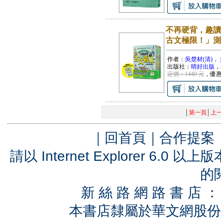
不再硬背，趣讀
古文極限！」測
作者：
吳楚材(清)，
出版社：
晴好出版
，
定價：1440 元
，優
│
第一頁
│
上
｜
回首頁
｜
合作提案
請以 Internet Explorer 6.
的
新 絲 路 網 路 書 
本書店隸屬於華文網股份