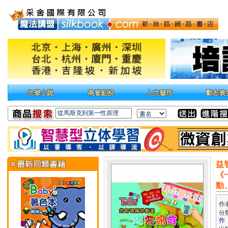
益
《
動
作
分
作