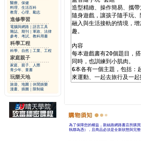
醫療、保健
料理、生活百科
教育、心理、勵志
進修學習
電腦與網路
｜
語言工具
雜誌、期刊
｜
軍政、法律
參考、考試、教科用書
科學工程
科學、自然
｜
工業、工程
家庭親子
家庭、親子、人際
青少年、童書
玩樂天地
旅遊、地圖
｜
休閒娛樂
漫畫、插圖
｜
限制級
為了保障您的權益，新絲路網路書店所購買
執聯為憑），且商品必須是全新狀態與完整