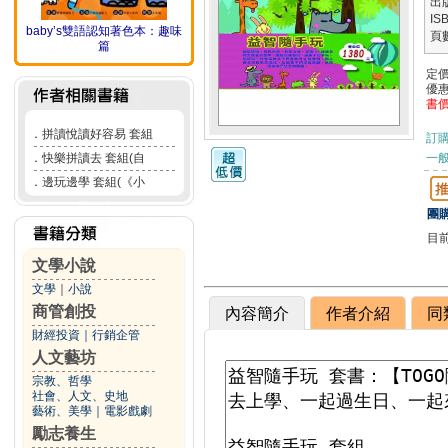
出
IS
baby’s雙語認知著色本：趣味
頁
篇
定
優
書
．
拼讀悅讀好容易 套組
訂
．
快樂拼讀去 套組(自
一般
．
邊玩邊學 套組(《小
團購
目
文學小說
文學
｜
小說
商管創投
內容簡介
作者介紹
同
財經投資
｜
行銷企管
人文藝坊
宗教、哲學
社會、人文、史地
藝術、美學
｜
電影戲劇
勵志養生