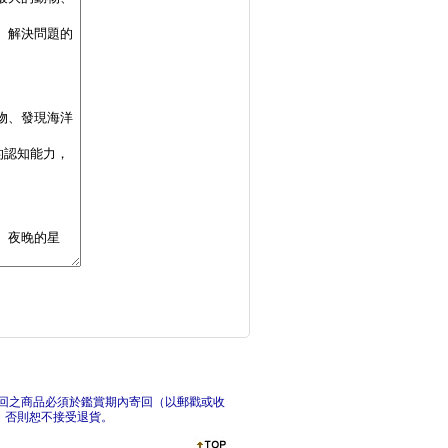
邊玩邊學 套組(《小
刺
海洋立體模型：不需剪
恐龍
回之商品必須於鑑賞期內寄回（以郵戳或收
，否則恕不接受退貨。