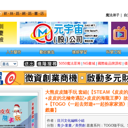
魔法弟子
｜
自
5050魔法眾籌
|
NG書城
|
國際級品牌課程
|
優
大熊皮皮隨手玩 套組(【STEAM《皮皮
+皮皮的北極奇遇記+皮皮的海龍王夢》
+【TOGO《一起去郊遊+一起扮家家酒
戲書】
作者：
目川文化編輯小組
分類：
青少‧童書
／
美勞創
叢書系列：TOGO隨手玩、S