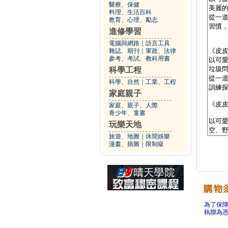
醫療、保健
料理、生活百科
教育、心理、勵志
進修學習
電腦與網路
｜
語言工具
雜誌、期刊
｜
軍政、法律
參考、考試、教科用書
科學工程
科學、自然
｜
工業、工程
家庭親子
家庭、親子、人際
青少年、童書
玩樂天地
旅遊、地圖
｜
休閒娛樂
漫畫、插圖
｜
限制級
為了保
執聯為憑