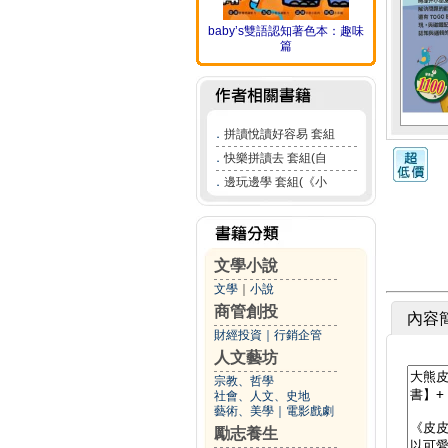
baby’s雙語認知著色本：趣味
篇
．
拼讀悅讀好容易 套組
．
快樂拼讀去 套組(自
．
邊玩邊學 套組(《小
文學小說
文學
｜
小說
商管創投
內容
財經投資
｜
行銷企管
人文藝坊
宗教、哲學
社會、人文、史地
藝術、美學
｜
電影戲劇
勵志養生