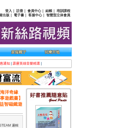
登入
｜
註冊
｜
會員中心
｜
結帳
｜
培訓課程
資出版
｜
電子書
｜
客服中心
｜
智慧型立体會員
惠通知
|
霹靂英雄音樂精選
|
的海洋奇緣
故事遊戲書】
》益智磁鐵遊
TEAM 邏輯