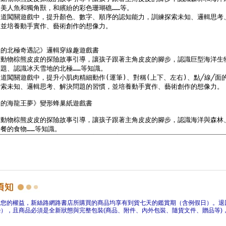
障您的權益，新絲路網路書店所購買的商品均享有到貨七天的鑑賞期（含例假日）。退
），且商品必須是全新狀態與完整包裝(商品、附件、內外包裝、隨貨文件、贈品等)