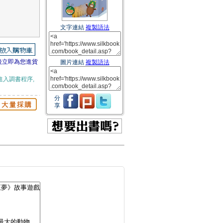
文字連結
複製語法
後立即為您進貨
圖片連結
複製語法
進入調書程序,
分
享