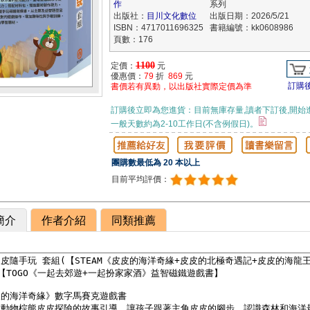
作
系列
出版社：
目川文化數位
出版日期：2026/5/21
ISBN：4717011696325
書籍編號：kk0608986
頁數：176
1100
定價：
元
優惠價：
79
折
869
元
訂購
書價若有異動，以出版社實際定價為準
訂購後立即為您進貨：目前無庫存量,讀者下訂後,開始
一般天數約為2-10工作日(不含例假日)。
團購數最低為 20 本以上
目前平均評價：
簡介
作者介紹
同類推薦