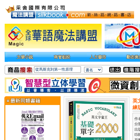
英文
練
作
分
出
IS