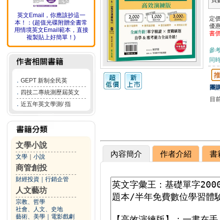
頁
英文Email，你應該抄這一
定
本！：(超值光碟附贈全書常
優
用情境英文Email範本，直接
書
複製貼上好簡單！)
參
同
．
GEPT 新制全民英
團購
．
四技二專統測歷屆英文
目
．
近五年英文學測/ 指
文學小說
內容簡介
作者介紹
書
文學
｜
小說
商管創投
財經投資
｜
行銷企管
人文藝坊
宗教、哲學
社會、人文、史地
藝術、美學
｜
電影戲劇