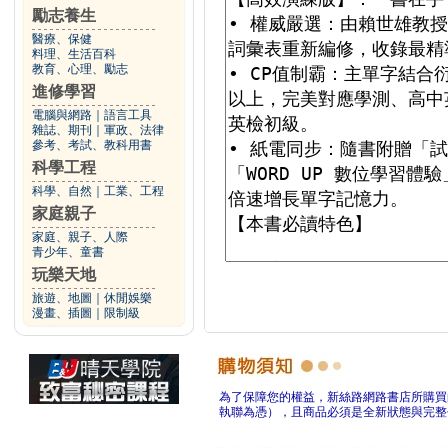
勵志養生
醫療、保健
料理、生活百科
教育、心理、勵志
進修學習
電腦與網路
｜
語言工具
雜誌、期刊
｜
軍政、法律
參考、考試、教科用書
科學工程
科學、自然
｜
工業、工程
家庭親子
家庭、親子、人際
青少年、童書
玩樂天地
旅遊、地圖
｜
休閒娛樂
漫畫、插圖
｜
限制級
為了保障您的權益，新絲路網路書店所購買
執聯為憑），且商品必須是全新狀態與完整