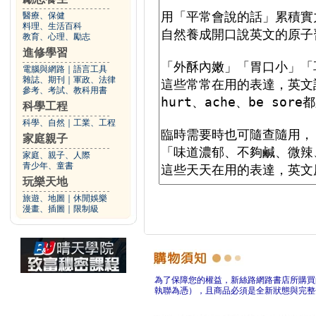
醫療、保健
料理、生活百科
教育、心理、勵志
進修學習
電腦與網路
｜
語言工具
雜誌、期刊
｜
軍政、法律
參考、考試、教科用書
科學工程
科學、自然
｜
工業、工程
家庭親子
家庭、親子、人際
青少年、童書
玩樂天地
旅遊、地圖
｜
休閒娛樂
漫畫、插圖
｜
限制級
為了保障您的權益，新絲路網路書店所購買
執聯為憑），且商品必須是全新狀態與完整