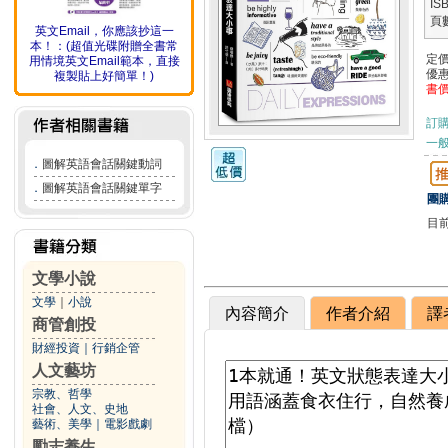
IS
頁
英文Email，你應該抄這一
本！：(超值光碟附贈全書常
定
用情境英文Email範本，直接
優
複製貼上好簡單！)
書
訂
一般
．
圖解英語會話關鍵動詞
．
圖解英語會話關鍵單字
團購
目
文學小說
文學
｜
小說
內容簡介
作者介紹
譯
商管創投
財經投資
｜
行銷企管
人文藝坊
宗教、哲學
社會、人文、史地
藝術、美學
｜
電影戲劇
勵志養生