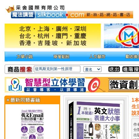
1
生
說
作
分
出