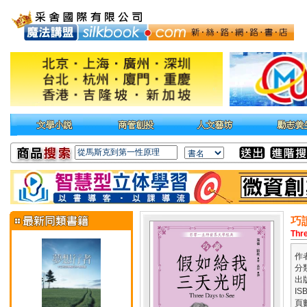
巧
Thr
作
分
出
IS
頁