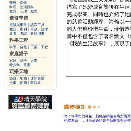
醫療、保健
料理、生活百科
教育、心理、勵志
進修學習
電腦與網路
｜
語言工具
雜誌、期刊
｜
軍政、法律
參考、考試、教科用書
科學工程
科學、自然
｜
工業、工程
家庭親子
家庭、親子、人際
青少年、童書
玩樂天地
旅遊、地圖
｜
休閒娛樂
漫畫、插圖
｜
限制級
為了保障您的權益，新絲路網路書店所購買
執聯為憑），且商品必須是全新狀態與完整