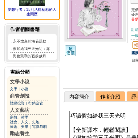
夢想行者：15則活得精彩的人
定
生閱歷
優
書
訂
一般
．
永不放棄的海倫凱勒：
．
假如給我三天光明：海
團購
．
海倫凱勒的戰前歲月
目
文學小說
文學
｜
小說
商管創投
內容簡介
作者介紹
譯
財經投資
｜
行銷企管
人文藝坊
宗教、哲學
社會、人文、史地
藝術、美學
｜
電影戲劇
勵志養生