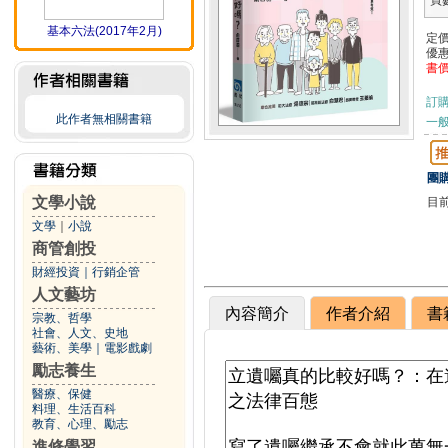
頁
基本六法(2017年2月)
定
優
書
訂
此作者無相關書籍
一般
團購
文學小說
目
文學
｜
小說
商管創投
財經投資
｜
行銷企管
人文藝坊
內容簡介
作者介紹
書
宗教、哲學
社會、人文、史地
藝術、美學
｜
電影戲劇
勵志養生
醫療、保健
料理、生活百科
教育、心理、勵志
進修學習