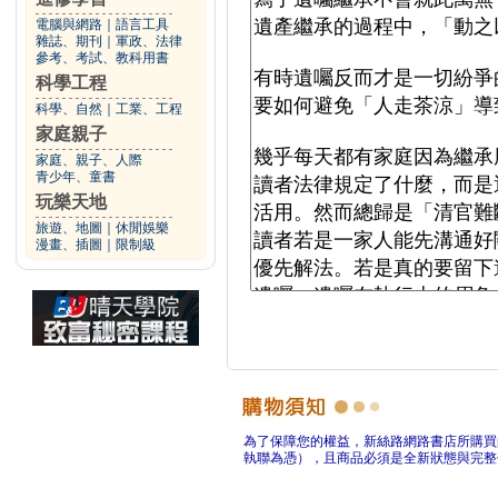
電腦與網路
｜
語言工具
雜誌、期刊
｜
軍政、法律
參考、考試、教科用書
科學工程
科學、自然
｜
工業、工程
家庭親子
家庭、親子、人際
青少年、童書
玩樂天地
旅遊、地圖
｜
休閒娛樂
漫畫、插圖
｜
限制級
為了保障您的權益，新絲路網路書店所購買
執聯為憑），且商品必須是全新狀態與完整