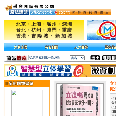
立
庭
作
分
出
IS