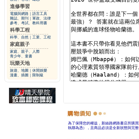
進修學習
電腦與網路
｜
語言工具
雜誌、期刊
｜
軍政、法律
參考、考試、教科用書
科學工程
科學、自然
｜
工業、工程
家庭親子
家庭、親子、人際
青少年、童書
玩樂天地
旅遊、地圖
｜
休閒娛樂
漫畫、插圖
｜
限制級
為了保障您的權益，新絲路網路書店所購買
執聯為憑），且商品必須是全新狀態與完整