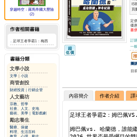
IS
頁
穿越時空：羅馬帝國大歷險
(2)
定
優
書
訂
．
足球王者爭霸1：梅西
一般
團購
文學小說
目
文學
｜
小說
商管創投
財經投資
｜
行銷企管
內容簡介
作者介紹
譯
人文藝坊
宗教、哲學
社會、人文、史地
藝術、美學
｜
電影戲劇
勵志養生
醫療、保健
料理、生活百科
教育、心理、勵志