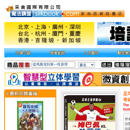
足
奇
The
foot
作
分
出