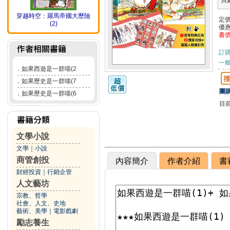
頁
穿越時空：羅馬帝國大歷險
定
(2)
優
書
訂
一般
．
如果西遊是一群喵(2
．
如果歷史是一群喵(7
團購
．
如果歷史是一群喵(6
目
文學小說
文學
｜
小說
商管創投
內容簡介
作者介紹
書
財經投資
｜
行銷企管
人文藝坊
宗教、哲學
社會、人文、史地
藝術、美學
｜
電影戲劇
勵志養生