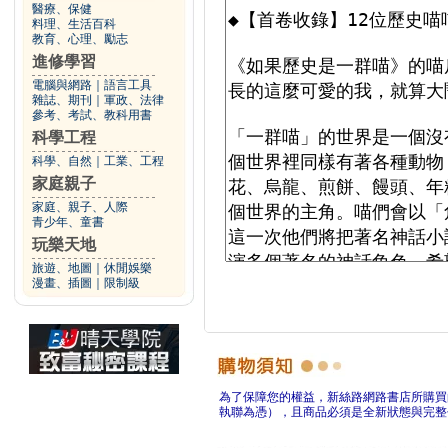
醫療、保健
料理、生活百科
教育、心理、勵志
進修學習
電腦與網路
｜
語言工具
雜誌、期刊
｜
軍政、法律
參考、考試、教科用書
科學工程
科學、自然
｜
工業、工程
家庭親子
家庭、親子、人際
青少年、童書
玩樂天地
旅遊、地圖
｜
休閒娛樂
漫畫、插圖
｜
限制級
為了保障您的權益，新絲路網路書店所購買
執聯為憑），且商品必須是全新狀態與完整