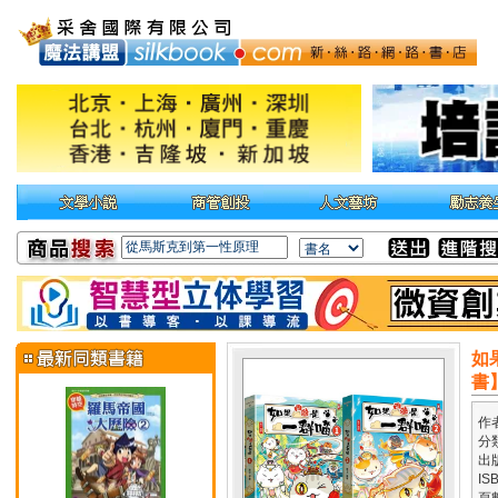
如
書
作
分
出
IS