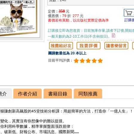
頁數：240
350
定價：
元
優惠價：
79
折
277
元
訂購
書價若有異動，以出版社實際定價為準
訂購後立即為您進貨：目前無庫存量,讀者下訂後,開始
一般天數約為2-10工作日(不含例假日)。
團購數最低為 20 本以上
目前平均評價：
簡介
作者介紹
書籍目錄
同類推薦