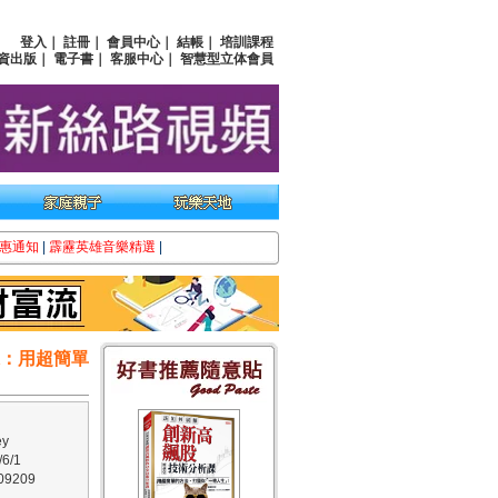
登入
｜
註冊
｜
會員中心
｜
結帳
｜
培訓課程
資出版
｜
電子書
｜
客服中心
｜
智慧型立体會員
惠通知
|
霹靂英雄音樂精選
|
課：用超簡單
y
6/1
9209