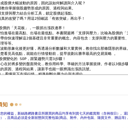
障您的權益，新絲路網路書店所購買的商品均享有到貨七天的鑑賞期（含例假日）。退
），且商品必須是全新狀態與完整包裝(商品、附件、內外包裝、隨貨文件、贈品等)