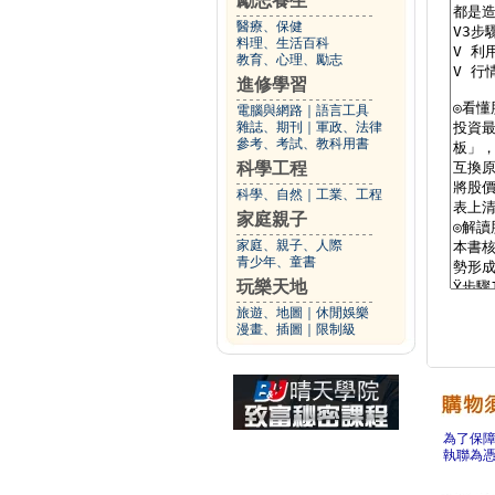
勵志養生
醫療、保健
料理、生活百科
教育、心理、勵志
進修學習
電腦與網路
｜
語言工具
雜誌、期刊
｜
軍政、法律
參考、考試、教科用書
科學工程
科學、自然
｜
工業、工程
家庭親子
家庭、親子、人際
青少年、童書
玩樂天地
旅遊、地圖
｜
休閒娛樂
漫畫、插圖
｜
限制級
為了保
執聯為憑