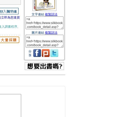
文字連結
複製語法
後立即為您進貨
進入調書程序,
圖片連結
複製語法
分
享