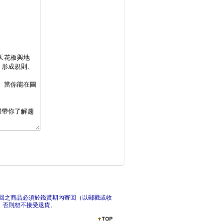
學會理財，世界開始發
3
我只用三條均線的 多
正
回之商品必須於鑑賞期內寄回（以郵戳或收
，否則恕不接受退貨。