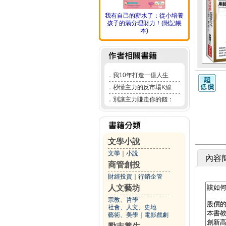
我有自己的薪水了：從小培養
孩子的滿分理財力！(附記帳
本)
．
我10年打造一億人生
．
秒懂主力的反市場K線
．
別讓主力賺走你的錢：
文學小說
文學
｜
小說
內容
商管創投
財經投資
｜
行銷企管
人文藝坊
宗教、哲學
社會、人文、史地
藝術、美學
｜
電影戲劇