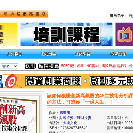
魔法弟子
｜
自
5050魔法眾籌
|
NG書城
|
國際級品牌課程
|
優
該如何狠賺創新高飆股的45堂技術分析
的方法，打造你「一億人生」！
作者：
麻道明
分類：
財經投資
／
理財投資
叢書系列：Mone
出版社：
大樂文化
出版日期：2026/
ISBN：9786267745649
書籍編號：kk060