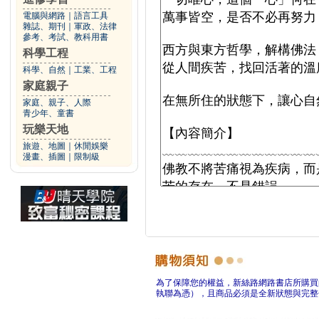
電腦與網路
｜
語言工具
雜誌、期刊
｜
軍政、法律
參考、考試、教科用書
科學工程
科學、自然
｜
工業、工程
家庭親子
家庭、親子、人際
青少年、童書
玩樂天地
旅遊、地圖
｜
休閒娛樂
漫畫、插圖
｜
限制級
為了保障您的權益，新絲路網路書店所購買
執聯為憑），且商品必須是全新狀態與完整