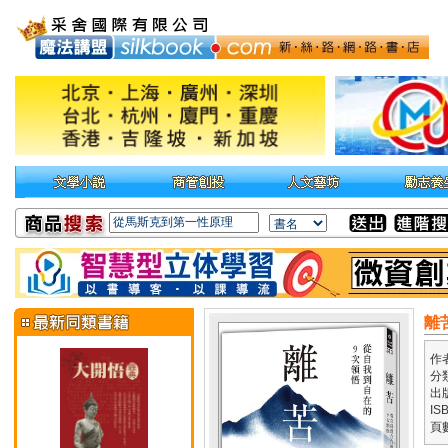
離
作
分
出
IS
頁