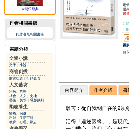
定
大開悟經典
優
書
訂
一般
此作者無相關書籍
團購
目
文學小說
文學
｜
小說
商管創投
財經投資
｜
行銷企管
人文藝坊
內容簡介
作者介紹
書
宗教、哲學
社會、人文、史地
藝術、美學
｜
電影戲劇
勵志養生
醫療、保健
料理、生活百科
教育、心理、勵志
進修學習