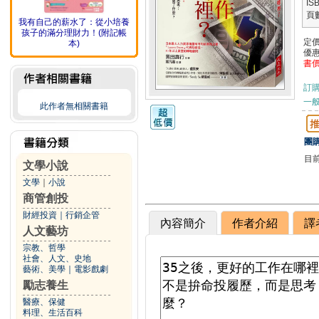
IS
頁
我有自己的薪水了：從小培養
孩子的滿分理財力！(附記帳
定
本)
優
書
訂
一般
此作者無相關書籍
團購
目
文學小說
文學
｜
小說
商管創投
財經投資
｜
行銷企管
內容簡介
作者介紹
譯
人文藝坊
宗教、哲學
社會、人文、史地
藝術、美學
｜
電影戲劇
勵志養生
醫療、保健
料理、生活百科