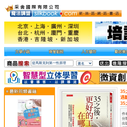
3
遇
3
作
分
出