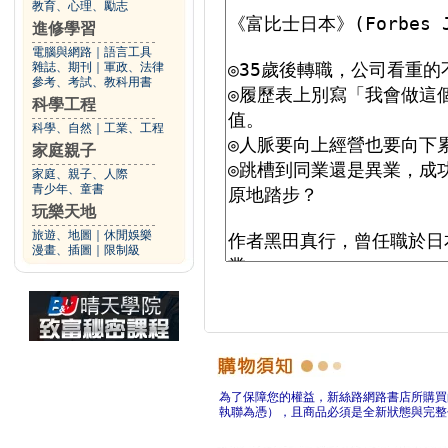
教育、心理、勵志
進修學習
電腦與網路
｜
語言工具
雜誌、期刊
｜
軍政、法律
參考、考試、教科用書
科學工程
科學、自然
｜
工業、工程
家庭親子
家庭、親子、人際
青少年、童書
玩樂天地
旅遊、地圖
｜
休閒娛樂
漫畫、插圖
｜
限制級
為了保障您的權益，新絲路網路書店所購買
執聯為憑），且商品必須是全新狀態與完整