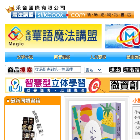
小
作
分
出
IS
頁