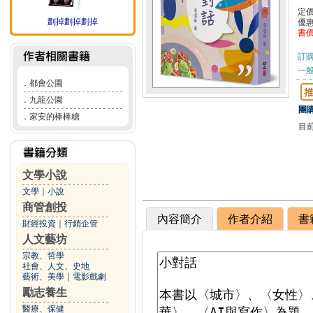
定
劃掉劃掉劃掉
優
書
訂
一般
．
都會公園
．
九龍公園
團購
．
家安的棒棒糖
目
文學小說
文學
｜
小說
商管創投
內容簡介
作者介紹
書
財經投資
｜
行銷企管
人文藝坊
宗教、哲學
社會、人文、史地
藝術、美學
｜
電影戲劇
勵志養生
醫療、保健