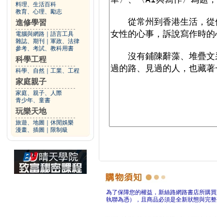
料理、生活百科
教育、心理、勵志
進修學習
電腦與網路
｜
語言工具
雜誌、期刊
｜
軍政、法律
參考、考試、教科用書
科學工程
科學、自然
｜
工業、工程
家庭親子
家庭、親子、人際
青少年、童書
玩樂天地
旅遊、地圖
｜
休閒娛樂
漫畫、插圖
｜
限制級
為了保障您的權益，新絲路網路書店所購買
執聯為憑），且商品必須是全新狀態與完整