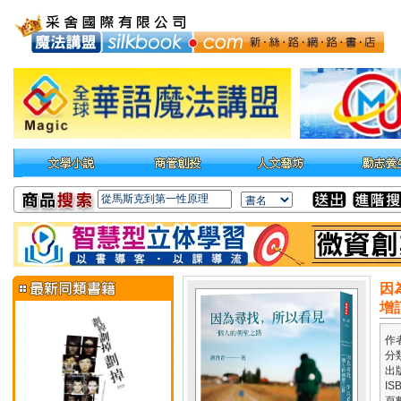
因
增
作
分
出
IS