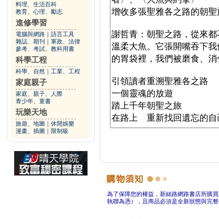
料理、生活百科
教育、心理、勵志
進修學習
電腦與網路
｜
語言工具
雜誌、期刊
｜
軍政、法律
參考、考試、教科用書
科學工程
科學、自然
｜
工業、工程
家庭親子
家庭、親子、人際
青少年、童書
玩樂天地
旅遊、地圖
｜
休閒娛樂
漫畫、插圖
｜
限制級
為了保障您的權益，新絲路網路書店所購買
執聯為憑），且商品必須是全新狀態與完整