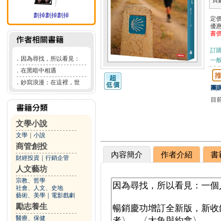
頁
劃掉劃掉劃掉
定
優
書
訂
．
因為尋找，所以看見：
一般
．
在黑暗中相遇
．
鈔寫浪漫：在這裡，世
團購
目
文學小說
文學
｜
小說
商管創投
內容簡介
作者介紹
書
財經投資
｜
行銷企管
人文藝坊
宗教、哲學
社會、人文、史地
藝術、美學
｜
電影戲劇
勵志養生
醫療、保健