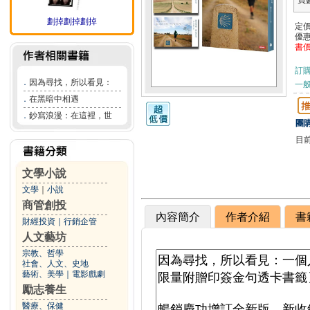
頁
劃掉劃掉劃掉
定
優
書
訂
．
因為尋找，所以看見：
一般
．
在黑暗中相遇
．
鈔寫浪漫：在這裡，世
團購
目
文學小說
文學
｜
小說
商管創投
內容簡介
作者介紹
書
財經投資
｜
行銷企管
人文藝坊
宗教、哲學
社會、人文、史地
藝術、美學
｜
電影戲劇
勵志養生
醫療、保健