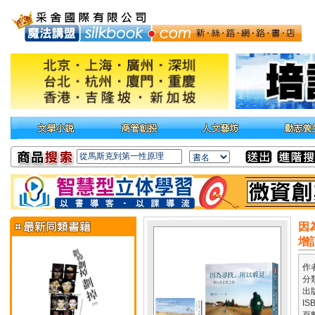
因
增
作
分
出
IS