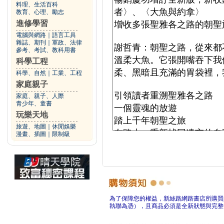
料理、生活百科
教育、心理、勵志
進修學習
電腦與網路
｜
語言工具
雜誌、期刊
｜
軍政、法律
參考、考試、教科用書
科學工程
科學、自然
｜
工業、工程
家庭親子
家庭、親子、人際
青少年、童書
玩樂天地
旅遊、地圖
｜
休閒娛樂
漫畫、插圖
｜
限制級
為了保障您的權益，新絲路網路書店所購買
執聯為憑），且商品必須是全新狀態與完整