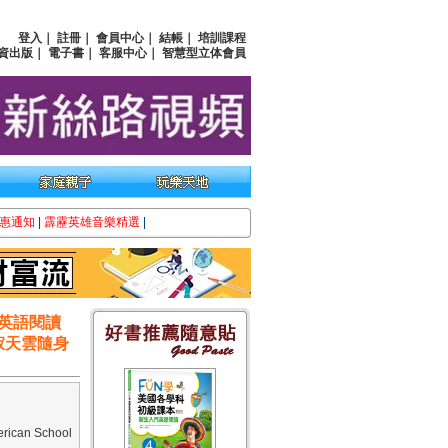
登入
｜
註冊
｜
會員中心
｜
結帳
｜
培訓課程
資出版
｜
電子書
｜
客服中心
｜
智慧型立体會員
惠通知
|
霹靂英雄音樂精選
|
門英語閱讀
+寂天雲隨身
can School