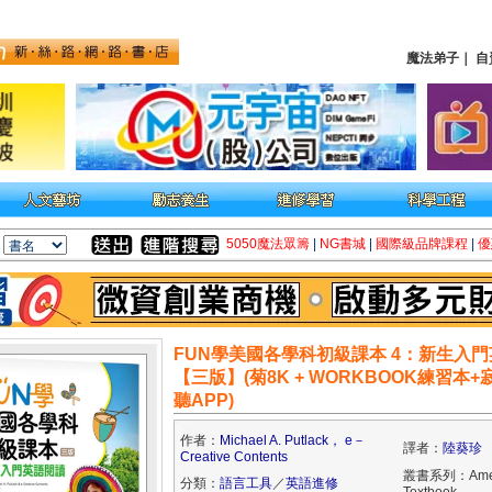
魔法弟子
｜
自
5050魔法眾籌
|
NG書城
|
國際級品牌課程
|
優
FUN學美國各學科初級課本 4：新生入
【三版】(菊8K + WORKBOOK練習本
聽APP)
作者：
Michael A. Putlack， e－
譯者：
陸葵珍
Creative Contents
叢書系列：Ameri
分類：
語言工具
／
英語進修