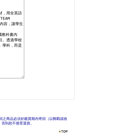
原來如此！英文的「為
自學
打造成功習慣的英語抄
G
回之商品必須於鑑賞期內寄回（以郵戳或收
，否則恕不接受退貨。