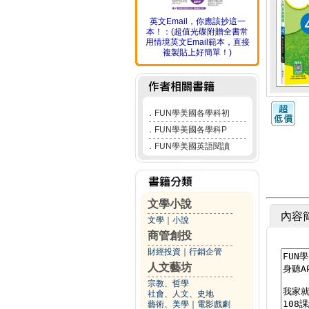
英文Email，你應該抄這一
本！：(超值光碟附贈全書常
用情境英文Email範本，直接
複製貼上好簡單！)
．
FUN學美國各學科初
．
FUN學美國各學科P
．
FUN學美國英語閱讀
文學小說
內容
文學
｜
小說
商管創投
財經投資
｜
行銷企管
人文藝坊
宗教、哲學
社會、人文、史地
藝術、美學
｜
電影戲劇