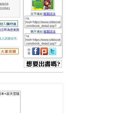
/6/26
10561
文字連結
複製語法
後立即為您進貨
圖片連結
複製語法
進入調書程序,
分
享