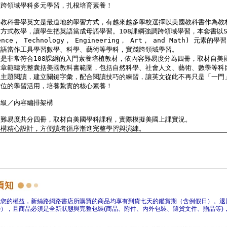
障您的權益，新絲路網路書店所購買的商品均享有到貨七天的鑑賞期（含例假日）。退
），且商品必須是全新狀態與完整包裝(商品、附件、內外包裝、隨貨文件、贈品等)