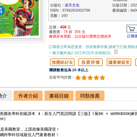
Textbook
出版社：
寂天文化
出版日期：2026
ISBN：9786263003798
書籍編號：kk06
頁數：160
450
定價：
元
優惠價：
79
折
356
元
訂購
書價若有異動，以出版社實際定價為準
訂購後立即為您進貨：目前無庫存量,讀者下訂後,開始
一般天數約為2-10工作日(不含例假日)。
團購數最低為 20 本以上
目前平均評價：
簡介
作者介紹
書籍目錄
同類推薦