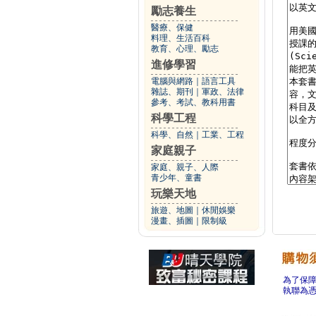
勵志養生
醫療、保健
料理、生活百科
教育、心理、勵志
進修學習
電腦與網路
｜
語言工具
雜誌、期刊
｜
軍政、法律
參考、考試、教科用書
科學工程
科學、自然
｜
工業、工程
家庭親子
家庭、親子、人際
青少年、童書
玩樂天地
旅遊、地圖
｜
休閒娛樂
漫畫、插圖
｜
限制級
為了保
執聯為憑